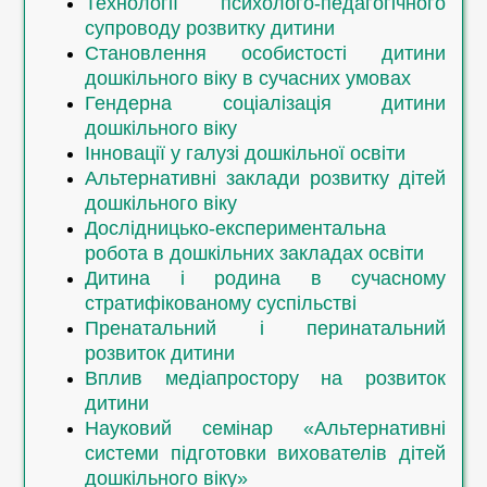
Технології психолого-педагогічного
Практикум підтримки здоров’я
Нейропедагогіка дітей раннього та
супроводу розвитку дитини
здобувачів освіти
дошкільного віку
Становлення особистості дитини
Рефлексійна культура вихователя
Рефлексійний практикум
дошкільного віку в сучасних умовах
Відповідальне батьківство
Управлінський супровід сімей дітей з
Гендерна соціалізація дитини
Інфомедійна грамотність
особливими освітніми потребами
дошкільного віку
Педагогічна риторика
Практикум із сучасної англомовної
Інновації у галузі дошкільної освіти
Психологічні ресурси особистості у
комунікації
Альтернативні заклади розвитку дітей
складних життєвих умовах
дошкільного віку
Практикум особистісно-
Дослідницько-експериментальна
професійного зростання педагога
робота в дошкільних закладах освіти
Вибірковий блок «Іноземна мова»
Дитина і родина в сучасному
Практика усного і писемного
стратифікованому суспільстві
мовлення (ДО)
Пренатальний і перинатальний
Лінгвокраїнознавство (ДО)
розвиток дитини
Інтегрований практичний курс
Вплив медіапростору на розвиток
іноземної мови (ДО)
дитини
Сучасні технології навчання дітей
Науковий семінар «Альтернативні
дошкільного віку іноземної мови
системи підготовки вихователів дітей
(ДО)
дошкільного віку»