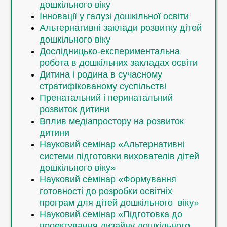
дошкільного віку
методикою навчання
Інновації у галузі дошкільної освіти
Інфомедійна грамотність
Альтернативні заклади розвитку дітей
дошкільного віку
Дослідницько-експериментальна
робота в дошкільних закладах освіти
Перший (бакалаврський) рівень (ОПП 2023
Дитина і родина в сучасному
р. термін навчання 2р.10 міс.)
стратифікованому суспільстві
Пренатальний і перинатальний
Профайлінг у педагогічній
розвиток дитини
діяльності: практикум
Вплив медіапростору на розвиток
Інфомедійна грамотність
дитини
Благополуччя дітей і педагогів:
Науковий семінар «Альтернативні
дієві інструменти та практики
системи підготовки вихователів дітей
психосоціальної підтримки
дошкільного віку»
Гендерні студії
Науковий семінар «Формування
Профайлінг у педагогічній
готовності до розробки освітніх
діяльності: практикум
програм для дітей дошкільного віку»
Психологічні ресурси особистості у
Науковий семінар «Підготовка до
складних життєвих умовах
проектування дизайну дошкільного