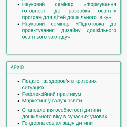
Практика усного і писемного
Науковий семінар «Формування
мовлення
(з.ф.н., 2 роки 10 міс.)
готовності до розробки освітніх
Лінгвокраїнознавство (
з.ф.н., 2
програм для дітей дошкільного віку»
роки 10 міс.)
Науковий семінар «Підготовка до
проектування дизайну дошкільного
освітнього закладу»
Вибірковий блок «Початкова освіта»
Дидактика початкової школи
Рідномовна освіта з методикою
навчання
АРХІВ
Іншомовна освіта з методикою
навчання
Математична та природнича освіта
Педагогіка здоров’я в кризових
з методикою навчання
ситуаціях
Інформатична та технологічна
Рефлексійний практикум
освіта з методикою навчання
Маркетинг у галузі освіти
Соціальна і
Становлення особистості дитини
здоров'язбережувальна освіта з
дошкільного віку в сучасних умовах
методикою навчання
Гендерна соціалізація дитини
Громадянська та історична освіта з