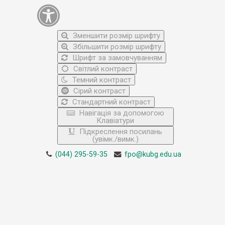
Зменшити розмір шрифту
Збільшити розмір шрифту
Шрифт за замовчуванням
Світлий контраст
Темний контраст
Сірий контраст
Стандартний контраст
Навігація за допомогою
Клавіатури
Підкреслення посилань
(увімк./вимк.)
(044) 295-59-35
fpo@kubg.edu.ua