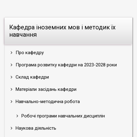
Кафедра іноземних мов і методик їх
навчання
Про кафедру
Науковий напрям кафедри передбачає
проведення комплексу теоретичних і
Програма розвитку кафедри на 2023-2028 роки
прикладних досліджень, пов`язаних з
Склад кафедри
вивченням історико-педагогічних та
порівняльно-педагогічних засад підготовки
Матеріали засідань кафедри
майбутніх учителів початкової школи та
вихователів ДНЗ у контексті формування їх
Навчально-методична робота
іншомовної комунікативної компетентності.
У межах наукового напряму кафедри
Робочі програми навчальних дисциплін
проводяться
актуальні дослідження:
Наукова діяльність
- у галузі теорії та методики полікультурної