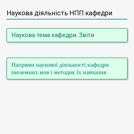
Наукова діяльність НПП кафедри
Наукова тема кафедри. Звіти
Звіт реалізації наукової теми кафедри
Презентація до звіту реалізації наукової теми
Напрями наукової діяльності кафедри
кафедри
іноземних мов і методик їх навчання
ПРОМІЖНИЙ ЗВІТ ПРО РЕАЛІЗАЦІЮ
НАУКОВОЇ ТЕМИ КАФЕДРИ (листопад,2019)
ПРОМІЖНИЙ ЗВІТ ПРО РЕАЛІЗАЦІЮ
НАУКОВОЇ ТЕМИ КАФЕДРИ (травень, 2019)
РЕЗУЛЬТАТИ МОНІТОРИНГУ РЕАЛІЗАЦІЇ
НАУКОВОЇ ТЕМИ ( травень 2018)