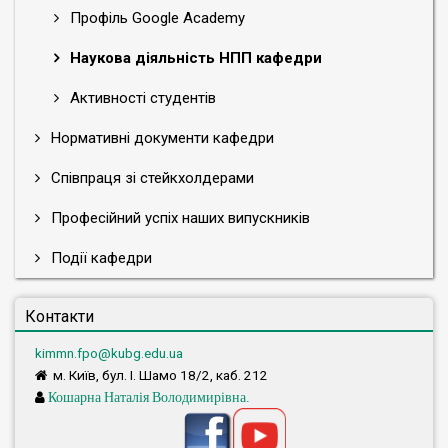
освіти майбутніх учителів початкової школи та
Профіль Google Academy
вихователів ДНЗ у вищих навчальних закладах
IV рівня акредитації;
Наукова діяльність НПП кафедри
- теорії та практики формування іншомовної
Активності студентів
комунікативної компетентності майбутніх
учителів початкової школи;
Нормативні документи кафедри
- особливостей організації навчання іноземної
мови дітей старшого дошкільного та
Співпраця зі стейкхолдерами
молодшого шкільного віку у країнах Європи та
Професійний успіх наших випускників
США;
- з актуальних питань впровадження
Події кафедри
інноваційних технологій у викладання
іноземних мов у процесі підготовки майбутніх
Контакти
учителів початкової школи та вихователів
ДНЗ;
kimmn.fpo@kubg.edu.ua
- теоретичних засад проблеми формування
м. Київ, бул. І. Шамо 18/2, каб. 212
фахової компетентності майбутнього вчителя
Кошарна Наталія Володимирівна.
початкової школи засобами діалогу культур;
- проблем розвитку професійних якостей