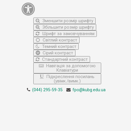
Зменшити розмір шрифту
Збільшити розмір шрифту
Шрифт за замовчуванням
Світлий контраст
Темний контраст
Сірий контраст
Стандартний контраст
Навігація за допомогою
Клавіатури
Підкреслення посилань
(увімк./вимк.)
(044) 295-59-35
fpo@kubg.edu.ua