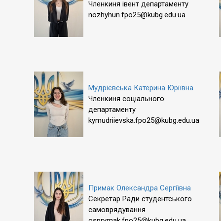
Членкиня івент департаменту
nozhyhun.fpo25@kubg.edu.ua
Мудрієвська Катерина Юріївна
Членкиня соціального
департаменту
kymudriievska.fpo25@kubg.edu.ua
Примак Олександра Сергіївна
Секретар Ради студентського
самоврядування
osprymak.fpo25@kubg.edu.ua