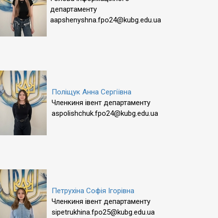
департаменту
aapshenyshna.fpo24@kubg.edu.ua
Поліщук Анна Сергіївна
Членкиня івент департаменту
aspolishchuk.fpo24@kubg.edu.ua
Петрухіна Софія Ігорівна
Членкиня івент департаменту
sipetrukhina.fpo25@kubg.edu.ua