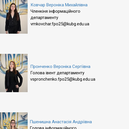
Ковчар Вероніка Михайлівна
Членкіня інформаційного
департаменту
vmkovchar.fpo25@kubg.edu.ua
Пронченко Вероніка Сергіївна
Голова івент департаменту
vspronchenko.fpo25@kubg.edu.ua
Пшенишна Анастасія Андріївна
Голова інформаційного