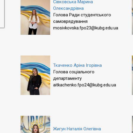
Сівковська Марина
Олександрівна
Голова Ради студентського
самоврядування
mosivkovska.fpo23@kubg.edu.ua
Ткаченко Аріна Ігорівна
Голова соціального
департаменту
aitkachenko.fpo24@kubg.edu.ua
Жигун Наталія Олегівна