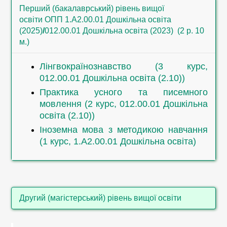
013.00.01 Початкова освіта)
Початкова освіта)
Перший (бакалаврський) рівень вищої
Методика навчання дітей дошкільного
освіти ОПП 1.А2.00.01 Дошкільна освіта
Практика усного та писемного
віку іноземної мови (3 курс, 013.00.01
(2025)
/
012.00.01 Дошкільна освіта (2023) (2 р. 10
мовлення (2 курс, 013.00.01 Початкова
Початкова освіта)
м.)
освіта (2.10)
Іноземна мова: англійська мова (1
Сучасні технології навчання іноземної
курс, 1.В5.00.01 Сольний спів)
Лінгвокраїнознавство (3 курс,
мови (2 курс, 013.00.01 Початкова
Лінгвокраїнознавство (2,3 курс,
012.00.01 Дошкільна освіта (2.10))
освіта (2.10)
013.00.01 Початкова освіта)
Практика усного та писемного
Іноземна мова з методикою навчання
мовлення (2 курс, 012.00.01 Дошкільна
(2 курс, 012.00.01 Дошкільна освіта)
освіта (2.10))
Практика усного та писемного
Іноземна мова з методикою навчання
мовлення (2,3 курс, 013.00.01
(1 курс, 1.А2.00.01 Дошкільна освіта)
Початкова освіта)
Інтегрований практичний курс
іноземної мови (2,3,4 курс, 012.00.01
Дошкільна освіта)
Другий (магістерський) рівень вищої освіти
Іноземна мова (1 курс, 1.В3.00.01
Цифрове етномистецтво)