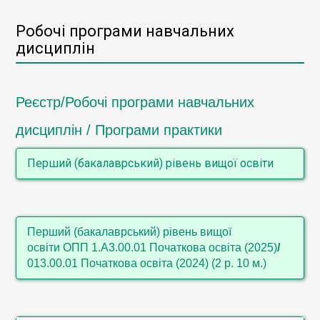
Робочі програми навчальних
дисциплін
Реєстр/Робочі програми навчальних
дисциплін / Програми практики
Перший (бакалаврський) рівень вищої освіти
Іноземна мова (англійська) (1 курс,
1.В6.03.01 Хореографія (за видами))
Перший (бакалаврський) рівень вищої
Сучасні технології навчання дітей
освіти ОПП 1.А3.00.01 Початкова освіта (2025)
/
дошкільного віку іноземної мови (4
013.00.01 Початкова освіта (2024) (2 р. 10 м.)
курс, 012.00.01 Дошкільна освіта)
Сучасні технології навчання іноземної
Предметна дидактика іншомовної
мови в початковій школі (2,3 курс,
освітньої галузі (1 курс, 1.А3.00.01