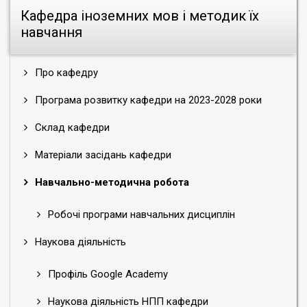
Програми екзаменів на І півріччя 2024-
Кафедра іноземних мов і методик їх
2025 н.р.
навчання
Програми екзаменів на ІІ півріччя 2023-
2024 н.р.
Програми екзаменів на І півріччя 2023-
Про кафедру
2024 н.р.
Програма розвитку кафедри на 2023-2028 роки
Факультет педагогічної освіти
Факультет музичного мистецтва і
Склад кафедри
хореографії
Факультет образотворчого мистецтва і
Матеріали засідань кафедри
дизайну
Факультет психології, соціальної роботи та
Навчально-методична робота
спеціальної освіти
Робочі програми навчальних дисциплін
Програми екзаменів на ІІ півріччя 2022-2023
н.р.
Наукова діяльність
Факультет педагогічної освіти
Профіль Google Academy
Факультет музичного мистецтва і
Наукова діяльність НПП кафедри
хореографії