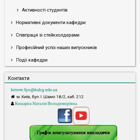
Факультет образотворчого мистецтва і
Активності студентів
дизайну
Факультет психології, соціальної роботи та
Нормативні документи кафедри
спеціальної освіти
Співпраця зі стейкхолдерами
Професійний успіх наших випускників
Події кафедри
Контакти
kimmn.fpo@kubg.edu.ua
м. Київ, бул. І. Шамо 18/2, каб. 212
Кошарна Наталія Володимирівна.