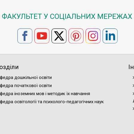
ФАКУЛЬТЕТ У СОЦІАЛЬНИХ МЕРЕЖАХ
озділи
І
федра дошкільної освіти
федра початкової освіти
федра іноземних мов і методик їх навчання
федра освітології та психолого-педагогічних наук