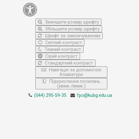
Зменшити розмір шрифту
Збільшити розмір шрифту
Шрифт за замовчуванням
Світлий контраст
Темний контраст
Сірий контраст
Стандартний контраст
Навігація за допомогою
Клавіатури
Підкреслення посилань
(увімк./вимк.)
(044) 295-59-35
fpo@kubg.edu.ua