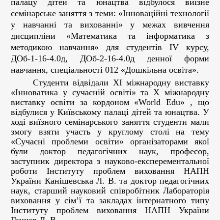
палацу дітей та юнацтва відбулося виїзне
семінарське заняття з теми: «Інноваційні технології
у навчанні та вихованні» у межах
вивчення
дисципліни «Математика та інформатика з
методикою навчання» для студентів ІV курсу,
ДОб-1-16-4.0д, ДОб-2-16-4.0д денної форми
навчання, спеціальності 012 «Дошкільна освіта».
Студенти відвідали ХІ міжнародну виставку
«Інноватика у сучасній освіті» та Х
міжнародну
виставку освіти за кордоном «World Edu»
, що
відбулися у
Київському палаці дітей та юнацтва
. У
ході виїзного
семінарського
заняття студенти мали
змогу взяти участь у круглому столі на тему
«Сучасні проблеми освіти» організаторами якої
були доктор педагогічних наук, професор,
заступник директора з науково-експерементальної
роботи Інституту проблем виховання НАПН
України Канішевська Л. В. та доктор педагогічних
наук, старший науковий співробітник Лабораторія
виховання у сім’ї та закладах інтернатного типу
Інституту проблем виховання НАПН України