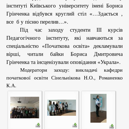
інституті Київського університету імені Бориса
Грінченка відбувся
круглий стіл «…Здається ,
все б у пісню перелив…».
Під час заходу студенти ІІІ курсів
Педагогічного інституту, які навчаються за
спеціальністю «Початкова освіта» декламували
вірші, читали байки Бориса Дмитровича
Грінченка та інсценізували оповідання «Украла».
Модератор
и
заходу:
викладачі кафедри
початкової освіти
Сінельнікова Н.О., Романенко
К.А.