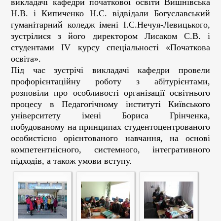
викладачі кафедри початкової освіти Вишнівська
Н.В. і Кипиченко Н.С. відвідали Богуславський
гуманітарний коледж імені І.С.Нечуя-Левицького,
зустрілися з його директором Лисаком С.В. і
студентами ІV курсу спеціальності «Початкова
освіта».
Під час зустрічі викладачі кафедри провели
профорієнтаційну роботу з абітурієнтами,
розповіли про особливості організації освітнього
процесу в Педагогічному інституті Київського
університету імені Бориса Грінченка,
побудованому на принципах студентоцентрованого
особистісно орієнтованого навчання, на основі
компетентнісного, системного, інтегративного
підходів, а також умови вступу.