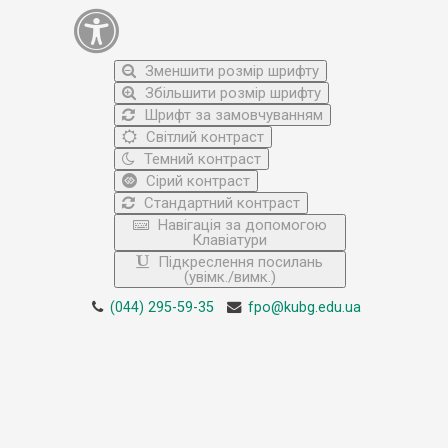
Зменшити розмір шрифту
Збільшити розмір шрифту
Шрифт за замовчуванням
Світлий контраст
Темний контраст
Сірий контраст
Стандартний контраст
Навігація за допомогою
Клавіатури
Підкреслення посилань
(увімк./вимк.)
(044) 295-59-35
fpo@kubg.edu.ua