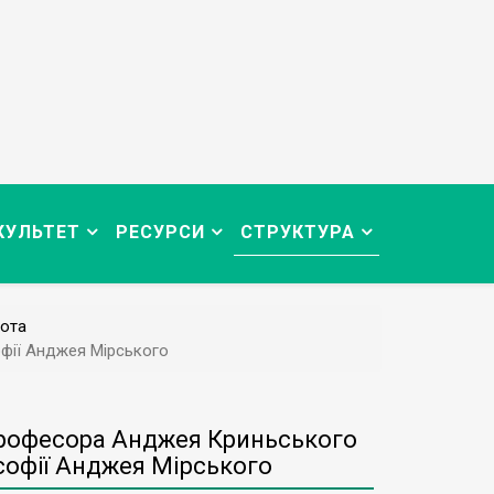
КУЛЬТЕТ
РЕСУРСИ
СТРУКТУРА
ота
офії Анджея Мірського
 професора Анджея Криньського
софії Анджея Мірського