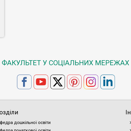
ФАКУЛЬТЕТ У СОЦІАЛЬНИХ МЕРЕЖАХ
озділи
І
федра дошкільної освіти
федра початкової освіти