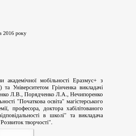
а 2016 року
 академічної мобільності Еразмус+ з
 та Університетом Грінченка викладачі
енко Л.В., Порядченко Л.А., Нечипоренко
льності "Початкова освіта" магістерського
емії, професора, доктора хабілітованого
дповідальності в школі" та викладача
"Розвиток творчості".