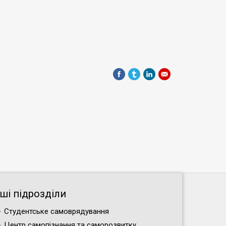
нші підрозділи
Студентське самоврядування
Центр самопізнання та саморозвитку