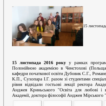
15 листопад
15 листопада 2016 року
у рамках програми
Полонійною академією в Ченстохові (Польща)
кафедри початкової освіти Дубовик С.Г., Роман
К.П., Сухопара І.Г. разом зі студентами спеціа
рівня відвідали гостьові лекції ректора Акад
Анджея Криньського "Освіта для любові і ві
Академії, доктора філософії Анджея Мірського 