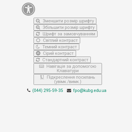
Зменшити розмір шрифту
Збільшити розмір шрифту
Шрифт за замовчуванням
Світлий контраст
Темний контраст
Сірий контраст
Стандартний контраст
Навігація за допомогою
Клавіатури
Підкреслення посилань
(увімк./вимк.)
(044) 295-59-35
fpo@kubg.edu.ua