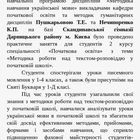
навчальної програмою дисципліни «Методика
навчання української мови» викладачами кафедри
початкової освіти та методик гуманітарних
дисциплін
Пушкарьовою Т.Е.
та
Нечипоренко
К.П.
на базі
Скандинавської
гімназії
Дарницького району м. Києва
було проведено
практичне заняття для студентів 2 курсу
спеціальності «Початкова освіта» з теми
«Методика роботи над текстом-розповіддю у
початковій школі».
Студенти спостерігали уроки писемного
мовлення у 1-4 класах, а також були присутніми на
Святі Букваря у 1-Д класі.
Під час уроків студенти узагальнили свої
знання з методики роботи над текстом-розповіддю
у початковій школі, навчалися аналізувати уроки
української мови в початковій школі та збагатили
свій досвід ефективними методами, прийомами,
формами і засобами навчання, що сприяло
підвищенню фахової майстерності студентів-