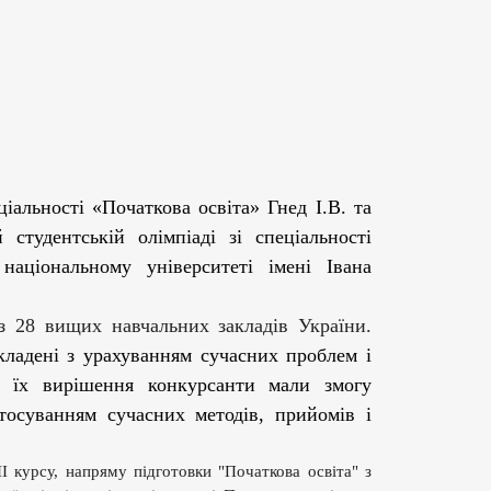
іальності «Початкова освіта» Гнед І.В. та
студентській олімпіаді зі спеціальності
 національному університеті імені Івана
з 28 вищих навч
альних з
акладів України
.
кладені з урахуванням сучасних проблем і
ас їх вирішення конкурсанти мали змогу
тосуванням сучасних методів, прийомів і
ІІ
курсу, напряму підготовки "Початкова освіта" з