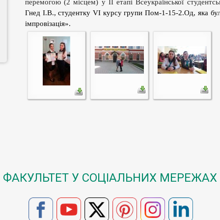
перемогою (2 місцем) у ІІ етапі Всеукраїнської студентськ
Гнед І.В., студентку
V
І курсу групи Пом-1-15-2.Од, яка бу
імпровізація».
ФАКУЛЬТЕТ У СОЦІАЛЬНИХ МЕРЕЖАХ