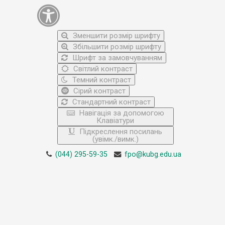
Зменшити розмір шрифту
Збільшити розмір шрифту
Шрифт за замовчуванням
Світлий контраст
Темний контраст
Сірий контраст
Стандартний контраст
Навігація за допомогою
Клавіатури
Підкреслення посилань
(увімк./вимк.)
(044) 295-59-35
fpo@kubg.edu.ua