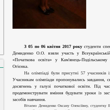
З 05 по 06 квітня 2017 року
студенти спец
Демиденко О.О. взяли участь у Всеукраїнській 
«Початкова освіта» у
Кам'янець-Подільському
Огієнка
.
На олімпіаді були присутні 57 учасників
і
Учасникам олімпіади пропонувались завдання, с
досягнень у галузі початкової освіти. Під ч
продемонструвати вміння будувати уроки із зас
засобів навчання.
Вітаємо Демиденко Оксану Олексіївну, студентку
І