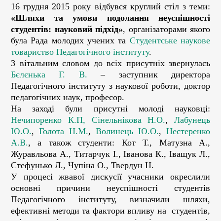
16 грудня 2015 року відбувся круглий стіл з теми:
«Шляхи та умови подолання неуспішності
студентів: науковий підхід»
, організаторами якого
була Рада молодих учених та
Студентське наукове
товариство Педагогічного інституту
.
З вітальним словом до всіх присутніх звернулась
Бєлєнька Г. В.
– заступник директора
Педагогічного інституту з наукової роботи, доктор
педагогічних наук, професор.
На заході були присутні молоді науковці:
Нечипоренко К.П,
Сінельнікова Н.О.
,
Лабунець
Ю.О.
,
Голота Н.М.
,
Волинець Ю.О.
,
Нестеренко
А.В.
, а також студенти: Кот Т., Матузна А.,
Журавльова А., Титарчук І., Іванова К., Іващук Л.,
Стефунько Л., Чупіна О., Твердун Н.
У процесі жвавої дискусії учасники окреслили
основні причини неуспішності студентів
Педагогічного інституту, визначили шляхи,
ефективні методи та фактори впливу на студентів,