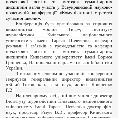
початкової освіти та методик гуманітарних
дисциплін взяла участь у Всеукраїнській науково-
практичній конференції «Комунікативні стратегії
сучасної школи».
Конференція була організована за сприяння
видавництва «Білий Тигр», Інституту
журналістики Київського національного
університету імені Тараса Шевченка, кафедри
реклами і зв’язків з громадськістю та кафедри
початкової освіти та методик гуманітарних
дисциплін Київського університету імені Бориса
Грінченка, Національної парламентської бібліотеки
України.
З вітальним
слов
о
м до учасників
конференції
зверну
в
ся
генеральний директор видавництва
«Білий Тигр», канд. філ. наук, доцент Ярошенко
Р.В.
На пленарному засіданні виступили: директор
Інституту журналістики Київського національного
університету імені Тараса Шевченка доктор філ.
наук, професор Різун В.В.; професор Київського
національного університету культури і мистецтв,