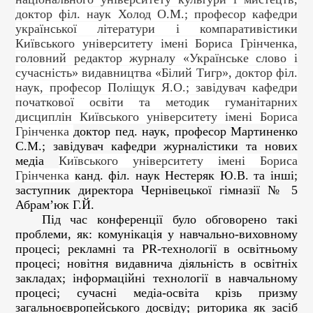
доктор філ. наук Холод О.М.; професор кафедри
української літератури і компаративістики
Київського університету імені Бориса Грінченка,
головний редактор журналу «Українське слово і
сучасність» видавництва «Білий Тигр»,
доктор філ.
наук, професор Поліщук Я.О.; завідувач кафедри
початкової освіти та методик гуманітарних
дисциплін
Київського університету імені Бориса
Грінченка
доктор пед. наук, професор Мартиненко
С.М.; завідувач кафедри журналістики та нових
медіа
Київського університету імені Бориса
Грінченка
канд. філ. наук Нестеряк Ю.В. та інші;
заступник директора Чернівецької гімназії № 5
Абрам’юк Г.Й.
Під час конференції було обговорено такі
проблеми, як: комунікація у навчально-виховному
процесі; рекламні та PR-технології в освітньому
процесі; новітня видавнича діяльність в освітніх
закладах; інформаційні технології в навчальному
процесі; сучасні медіа-освіта крізь призму
загальноєвропейського досвіду; риторика як засіб