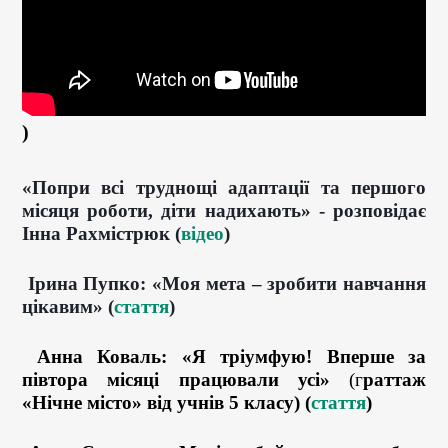
)
«Попри всі труднощі адаптації та першого
місяця роботи, діти надихають» - розповідає
Інна Рахмістрюк (
відео
)
Ірина Пупко: «Моя мета – зробити навчання
цікавим» (
стаття
)
Анна Коваль: «Я тріумфую! Вперше за
півтора місяці працювали усі»
(г
раттаж
«Нічне місто» від учнів 5 класу) (
стаття
)