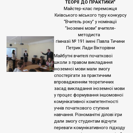
ТЕОРІЇ ДО ПРАКТИКИ”
Майстер-клас переможця
Київського міського туру конкурсу
“Вчитель року” у номінації
“Іноземні мови” вчителя-
методиста
гімназії № 191 імені Павла Тичини
Петрик Лади Вікторівни
Майбутні вчителі початкової
школи з правом викладання
іноземної мови мали змогу
спостерігати за практичним
впровадженням теоретичних
засад викладання іноземної мови
у процес формування іншомовної
комунікативної компетентності
учнів початкового ступеня
навчання. Різноманітні ділові ігри
дали змогу студентам відчути
переваги комунікативного підходу