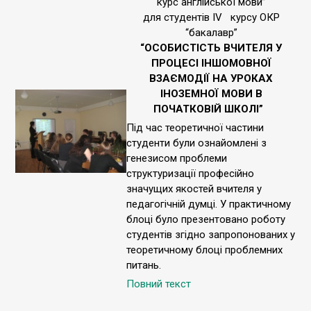
курс англійської мови”
для студентів IV курсу ОКР
“бакалавр”
“ОСОБИСТІСТЬ ВЧИТЕЛЯ У
ПРОЦЕСІ ІНШОМОВНОЇ
ВЗАЄМОДІЇ НА УРОКАХ
ІНОЗЕМНОЇ МОВИ В
ПОЧАТКОВІЙ ШКОЛІ”
Під час теоретичної частини
студенти були ознайомлені з
генезисом проблеми
структуризації професійно
значущих якостей вчителя у
педагогічній думці. У практичному
блоці було презентовано роботу
студентів згідно запропонованих у
теоретичному блоці проблемних
питань.
Повний текст