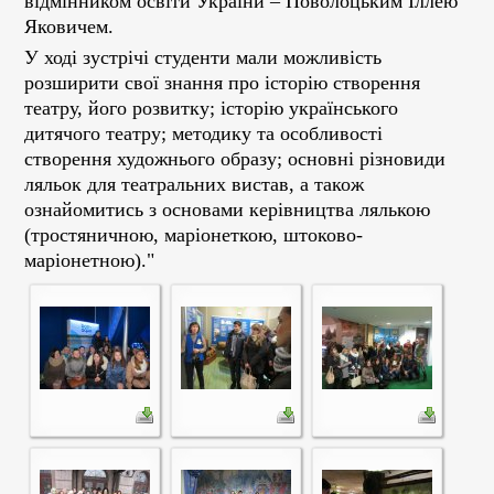
відмінником освіти України – Поволоцьким Іллею
Яковичем.
У ході зустрічі студенти мали можливість
розширити свої знання про історію створення
театру, його розвитку; історію українського
дитячого театру; методику та особливості
створення художнього образу; основні різновиди
ляльок для театральних вистав, а також
ознайомитись з основами керівництва лялькою
(тростяничною, маріонеткою, штоково-
маріонетною)."