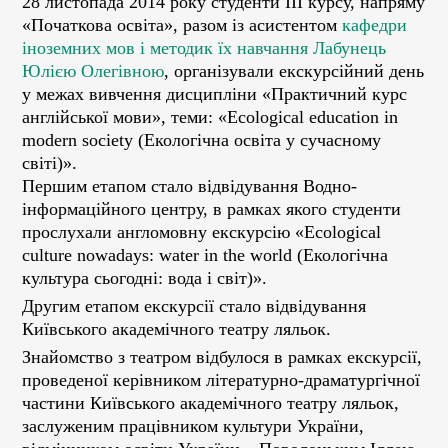
28 листопада 2014 року студенти ІІІ курсу, напряму
«Початкова освіта», разом із асистентом
кафедри
іноземних мов і методик їх навчання
Лабунець
Юлією Олегівною
, організували екскурсійний день
у межах вивчення дисципліни «Практичний курс
англійської мови», теми: «Ecological education in
modern society (Екологічна освіта у сучасному
світі)».
Першим етапом стало відвідування Водно-
інформаційного центру, в рамках якого студенти
прослухали англомовну екскурсію «Ecological
culture nowadays: water in the world (Екологічна
культура сьогодні: вода і світ)».
Другим етапом екскурсії стало відвідування
Київського академічного театру ляльок.
Знайомство з театром відбулося в рамках екскурсії,
проведеної керівником літературно-драматургічної
частини Київського академічного театру ляльок,
заслуженим працівником культури України,