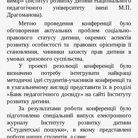
вимір» (Інститут розвитку дитини Національного
педагогічного університету імені М.П.
Драгоманова).
Метою проведення конференції було
обговорення актуальних проблем
соціально-
правового статусу дитини,
окремих аспектів
розвитку особистості та
правових орієнтирів її
становлення, чинники захисту прав дитини в
умовах кризового суспільства.
У проекті резолюції конференції було
визначено потребу
інтегрувати найкращі
методичні ідеї студентів-учасників конференції та
в узагальненому вигляді представити їх в розділі
«Банк педагогічного досвіду» на сайті Інституту
розвитку дитини.
За результатами роботи конференції було
підготовлено спеціальний випуск електронного
журналу Інституту розвитку дитини
«Студентські пошуки», в якому представлені
роботи наших студентів, а саме: