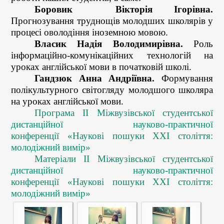
Боровик Вікторія Ігорівна.
Прогнозування труднощів молодших школярів у
процесі оволодіння іноземною мовою.
Власик Надія Володимирівна.
Роль
інформаційно-комунікаційних технологій на
уроках англійської мови в початковій школі
.
Гандзюк Анна Андріївна.
Формування
полікультурного світогляду молодшого школяра
на уроках англійської мови.
Програма ІІ Міжвузівської студентської
дистанційної науково-практичної
конференції
«Наукові пошуки ХХІ століття:
молодіжний вимір»
Матеріали
ІІ Міжвузівської студентської
дистанційної науково-практичної
конференції
«Наукові пошуки ХХІ століття:
молодіжний вимір»