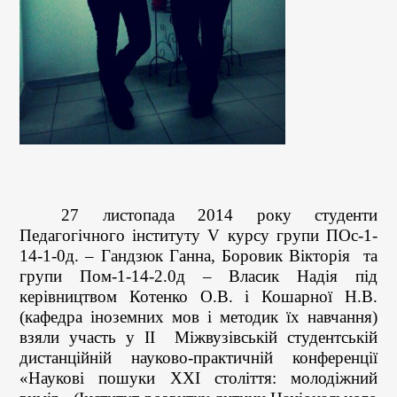
27
листопада 2014 року студенти
Педагогічного інституту V курсу групи ПОс-1-
14-1-0д. – Гандзюк Ганна, Боровик Вікторія та
групи Пом-1-14-2.0д – Власик Надія під
керівництвом Котенко О.В. і Кошарної Н.В.
(кафедра іноземних мов і методик їх навчання)
взяли участь у ІІ Міжвузівській студентській
дистанційній науково-практичній конференції
«Наукові пошуки ХХІ століття: молодіжний