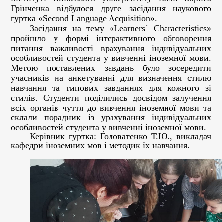
Грінченка
відбулося друге засідання наукового
гуртка «
Second Language Acquisition
».
Засідання на тему «
Learners
`
Characteristics
»
пройшло у формі інтерактивного обговорення
питання важливості врахування індивідуальних
особливостей студента у вивченні іноземної мови.
Метою поставлених завдань було зосередити
учасників на анкетуванні для визначення стилю
навчання та типових завданнях для кожного зі
стилів. Студенти поділились досвідом залучення
всіх органів чуття до вивчення іноземної мови та
склали порадник із урахування індивідуальних
особливостей студента у вивченні іноземної мови.
Керівник гуртка: Головатенко Т.Ю., викладач
кафедри іноземних мов і методик їх навчання.