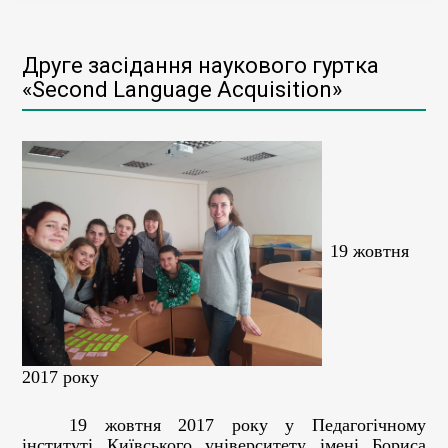
Друге засідання наукового гуртка
«Second Language Acquisition»
19 жовтня
2017 року
19
жовтня 2017 року
у
Педагогічному
інституті
Київського
університету
імені
Бориса