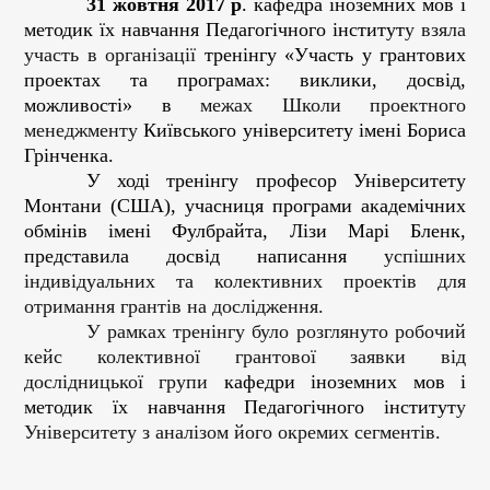
31 жовтня 2017 р
. кафедра іноземних мов і
методик їх навчання Педагогічного інститут
у взяла
участь в організації
тренінгу «Участь у грантових
проектах та програмах: виклики, досвід,
можливості» в
межах Школи проектного
менеджменту
Київського університету імені Бориса
Грінченка.
У ході тренінгу професор Університету
Монтани (США), учасниця програми академічних
обмінів імені Фулбрайта, Лізи Марі Бленк,
представила досвід написання
успішних
індивідуальних та колективних проектів для
отримання грантів на дослідження.
У рамках тренінгу було розглянуто робочий
кейс колективної грантової заявки від
дослідницької групи
кафедри іноземних мов і
методик їх навчання Педагогічного інститут
у
Університету з аналізом його окремих сегментів.