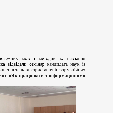
іноземних мов і методик їх навчання
енка
відвідали семінар
кандидат
а
наук із
вн
и
з питань використання інформаційних
ence
«Як працювати з інформаційними