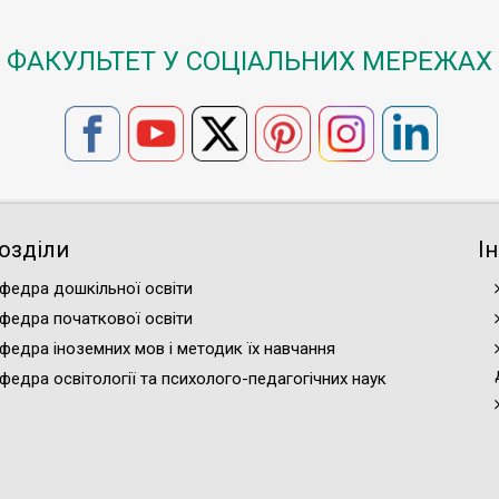
ФАКУЛЬТЕТ У СОЦІАЛЬНИХ МЕРЕЖАХ
озділи
І
федра дошкільної освіти
федра початкової освіти
федра іноземних мов і методик їх навчання
федра освітології та психолого-педагогічних наук