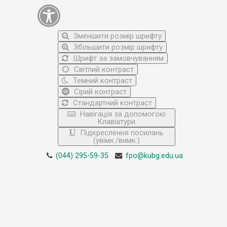
Зменшити розмір шрифту
Збільшити розмір шрифту
Шрифт за замовчуванням
Світлий контраст
Темний контраст
Сірий контраст
Стандартний контраст
Навігація за допомогою
Клавіатури
Підкреслення посилань
(увімк./вимк.)
(044) 295-59-35
fpo@kubg.edu.ua