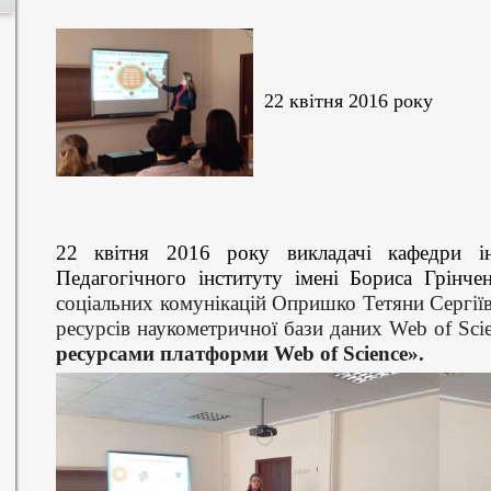
22 квітня 2016 року
22 кв
і
тня
2016 року
викладачі кафедри 
Педагогічного інституту імені Бориса Грінч
соціальних комунікацій Опришко Тетян
и
Сергії
ресурсів наукометричної бази даних Web of Sci
ресурсами платформи
Web
of
Science
».