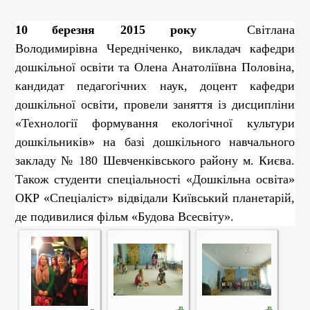
10
березня
2015 р
оку
Світлана
Володимирівна
Чередніченко
, викладач кафедри
дошкільної освіти та
Олена Анатоліївна Половіна
,
к
андидат педагогічних наук, доцент кафедри
дошкільної освіти
, провели заняття із дисципліни
«
Технології формування екологічної культури
дошкільників
» на базі дошкільного навчального
закладу № 180
Шевченківського району м.
Києва.
Також студенти
спеціальності «Дошкільна освіта»
ОКР
«Спеціаліст»
відвідали Київський планетарій,
де подивилися фільм «Будова Всесвіту».