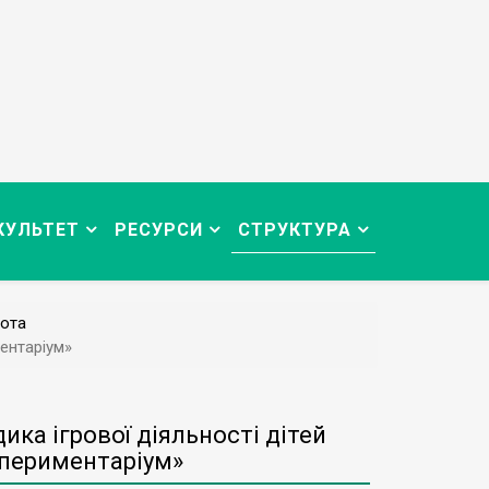
КУЛЬТЕТ
РЕСУРСИ
СТРУКТУРА
ота
ментаріум»
ика ігрової діяльності дітей
спериментаріум»