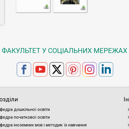
ФАКУЛЬТЕТ У СОЦІАЛЬНИХ МЕРЕЖАХ
озділи
І
федра дошкільної освіти
федра початкової освіти
федра іноземних мов і методик їх навчання