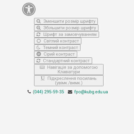
Зменшити розмір шрифту
Збільшити розмір шрифту
Шрифт за замовчуванням
Світлий контраст
Темний контраст
Сірий контраст
Стандартний контраст
Навігація за допомогою
Клавіатури
Підкреслення посилань
(увімк./вимк.)
(044) 295-59-35
fpo@kubg.edu.ua