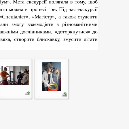
іум»
.
Мета екскурсії полягала в тому, щоб
чати можна в процесі гри.
Під час екскурсії
«Спеціаліст», «Магістр», а також студенти
али змогу взаємодіяти з різноманітними
равжніми дослідниками, «доторкнутися» до
вяха, створити блискавку, змусити літати