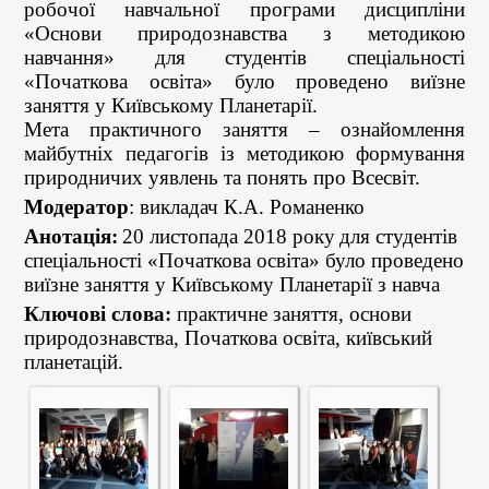
робочої навчальної програми дисципліни
«Основи природознавства з методикою
навчання» для студентів спеціальності
«Початкова освіта» було проведено виїзне
заняття у Київському Планетарії.
Мета практичного заняття – ознайомлення
майбутніх педагогів із методикою формування
природничих уявлень та понять про Всесвіт.
Модератор
: викладач К.А. Романенко
Анотація:
20 листопада 2018 року
для студентів
спеціальності «Початкова освіта» було проведено
виїзне заняття у Київському Планетарії з навча
Ключові слова:
практичне заняття, основи
природознавства, Початкова освіта, київський
планетацій.