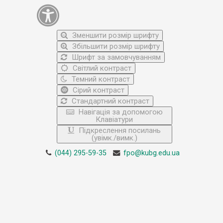
Зменшити розмір шрифту
Збільшити розмір шрифту
Шрифт за замовчуванням
Світлий контраст
Темний контраст
Сірий контраст
Стандартний контраст
Навігація за допомогою
Клавіатури
Підкреслення посилань
(увімк./вимк.)
(044) 295-59-35
fpo@kubg.edu.ua