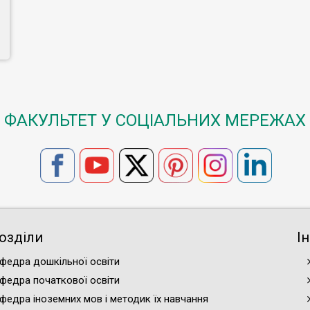
ФАКУЛЬТЕТ У СОЦІАЛЬНИХ МЕРЕЖАХ
озділи
І
федра дошкільної освіти
федра початкової освіти
федра іноземних мов і методик їх навчання