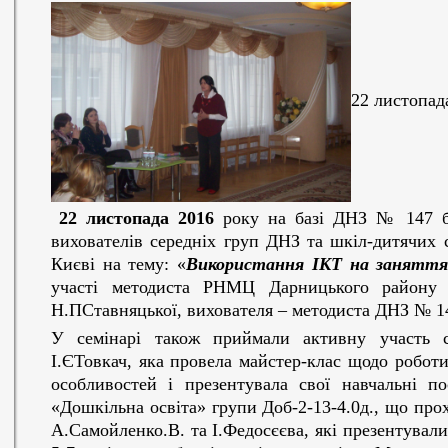
22 листопад
22 листопада 2016
р
оку на базі ДНЗ № 147 б
вихователів середніх груп ДНЗ та шкіл-дитячих 
Києві на тему:
«
Використання ІКТ на заняттях
участі
методиста РНМЦ Дарницького району 
Н.П
Ставняцької, вихователя – методиста ДНЗ № 1
У семінарі також приймали активну участь с
І.Є
Товкач, яка провела майстер-клас щодо роботи
особливостей і презентувала свої навчальні по
«Дошкільна освіта» групи Доб-2-13-4.0д., що про
А.
Самойленко
.В. та І.
Федосєєва, які презентували