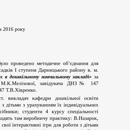
а 2016 року
уло проведено методичне об’єднання для
садків І ступеня Дарницького району в. м.
 в дошкільному навчальному закладі»
за
М.К.
Меліхової, завідувача ДНЗ
№ 147
47 Т.В.
Хівренко.
т. викладач кафедри дошкільної освіти
 з дітьми з урахуванням їх індивідуальних
сібники; студенти 4 курсу спеціальності
ходять там виробничу практику: В.
Назарок,
 свої інтерактивні ігри для роботи з дітьми