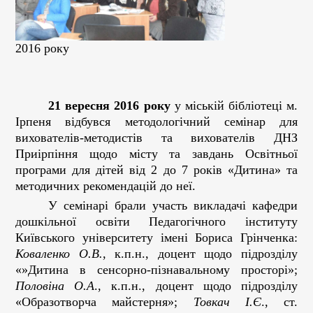
2016 року
21
вересня 2016 року
у міській бібліотеці м.
Ірпеня відбувся методологічний семінар для
вихователів-методистів та вихователів ДНЗ
Приірпіння щодо місту та завдань Освітньої
програми для дітей від 2 до 7 років «Дитина» та
методичних рекомендацій до неї.
У семінарі брали участь викладачі кафедри
дошкільної освіти Педагогічного інституту
Київського університету імені Бориса Грінченка:
Коваленко О.В.
, к.п.н., доцент щодо підрозділу
«»Дитина в сенсорно-пізнавальному просторі»;
Половіна О.А
., к.п.н., доцент щодо підрозділу
«Образотворча майстерня»;
Товкач І.Є
., ст.