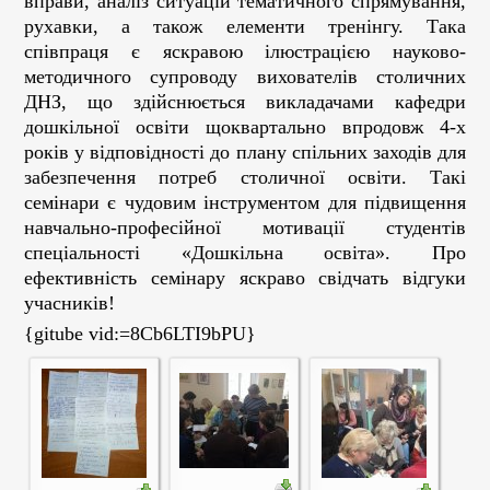
вправи, аналіз ситуацій тематичного спрямування,
рухавки, а також елементи тренінгу. Така
співпраця є яскравою ілюстрацією науково-
методичного супроводу вихователів столичних
ДНЗ, що здійснюється викладачами кафедри
дошкільної освіти щоквартально впродовж 4-х
років у відповідності до плану спільних заходів для
забезпечення потреб столичної освіти. Такі
семінари є чудовим інструментом для підвищення
навчально-професійної мотивації студентів
спеціальності «Дошкільна освіта». Про
ефективність семінару яскраво свідчать відгуки
учасників!
{gitube vid:=8Cb6LTI9bPU}