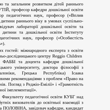
ією та загальним розвитком дітей раннього
РУТІЙ, професор кафедри дошкільної освіти
тор педагогічних наук, професор («Вплив
 дитини раннього віку в умовах суспільно-
дувач лабораторії дошкільної освіти та
 дитини та дошкільної освіти Інституту
гогічних наук, професор («Особистість
»).
х гостей: міжнародного експерта з освіти
ньо-дослідницького центру Reggio Children
ана ФАББІ та доцента кафедри дошкільної
ького університету, доктора філософії з
алоніки, Грецька Республіка) Ісаака
вими рекомендаціями з проблем «Право на
ів. Погляд з Реджіо-Емілії» і «Грамотність
чної імплементації».
и Факультету педагогічної освіти КУБГ над
тніх вихователів до освітньої взаємодії з
на ПОЛОВІНА, завідувач кафедри, кандидат