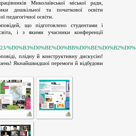
рацівників Миколаївської міської ради,
ики дошкільної та початкової освіти
ї педагогічної освіти.
повідей, що підготовлено студентами і
світа, і з якими учасники конференції
vvvkubgfpo2023/%D0%B3%D0%BE%D0%BB%D0%BE%D0%B2%D
оповіді, плідну й конструктивну дискусію!
ршень! Якнайшвидшої перемоги й відбудови