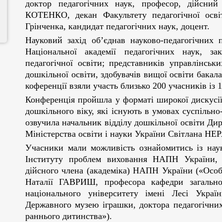
доктор педагогічних наук, професор, дійсни
КОТЕНКО, декан Факультету педагогічної освіт
Грінченка, кандидат педагогічних наук, доцент.
Науковий захід об’єднав науково-педагогічних 
Національної академії педагогічних наук, за
педагогічної освіти; представників управлінськ
дошкільної освіти, здобувачів вищої освіти бакала
коференції взяли участь близько 200 учасників із 
Конференція пройшла у форматі широкої дискусії 
дошкільного віку, які існують в умовах суспільно
озвучила начальник відділу дошкільної освіти Дир
Міністерства освіти і науки України Світлана Н
Учасники мали можливість ознайомитись із нау
Інституту проблем виховання НАПН України, д
дійсного члена (академіка) НАПН України («Особ
Наталії ГАВРИШ, професора кафедри загальної
національного університету імені Лесі Україн
Державного музею іграшки, доктора педагогічних
раннього дитинства»).