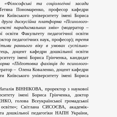
«Філософські та соціологічні засади
етяна Пономаренко, професор кафедри
іти Київського університету імені Бориса
;
друга дискусійна платформа
«Психолого-
ексті парадигмальних змін»
(модератор –
освіти Факультету педагогічної освіти
доктор педагогічних наук, професор);
третя
ітьми раннього віку в умовах суспільно-
ець, доцент кафедри дошкільної освіти
ерситету імені Бориса Грінченка, кандидат
форма
«Підготовка фахівців до психолого-
ератор – Олена Коваленко, доцент кафедри
іти Київського університету імені Бориса
 Наталія ВІННІКОВА, проректор з наукової
рситету імені Бориса Грінченка, доктор
КО, голова Всеукраїнської громадської
ї освіти»; Світлана СИСОЄВА, академік-
ї та дошкільної педагогіки НАПН України,