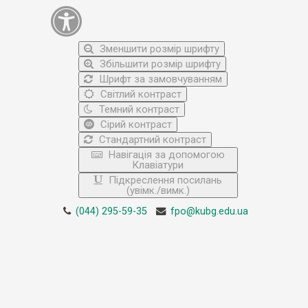
Зменшити розмір шрифту
Збільшити розмір шрифту
Шрифт за замовчуванням
Світлий контраст
Темний контраст
Сірий контраст
Стандартний контраст
Навігація за допомогою
Клавіатури
Підкреслення посилань
(увімк./вимк.)
(044) 295-59-35
fpo@kubg.edu.ua