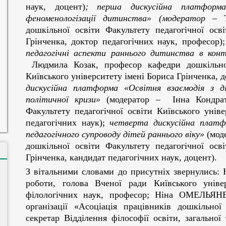
наук, доцент)
;
перша дискусійна платформа
феноменологізації дитинства»
(модератор –
Т
дошкільної освіти Факультету педагогічної осв
Грінченка, доктор педагогічних наук, професор)
педагогічні аспекти раннього дитинства в конт
Людмила Козак, професор кафедри дошкільної 
Київського університету імені Бориса Грінченка, 
дискусійна платформа
«Освітня взаємодія з д
політичної кризи»
(модератор – Інна Кондрат
Факультету педагогічної освіти Київського унів
педагогічних наук);
четверта
дискусійна плат
педагогічного супроводу дітей раннього віку»
(мод
дошкільної освіти Факультету педагогічної осв
Грінченка, кандидат педагогічних наук, доцент).
З вітальними словами до присутніх звернулись:
роботи, голова Вченої ради Київського уніве
філологічних наук, професор; Ніна ОМЕЛЬЯНЕН
організації «Асоціація працівників дошкільно
секретар Відділення філософії освіти, загально