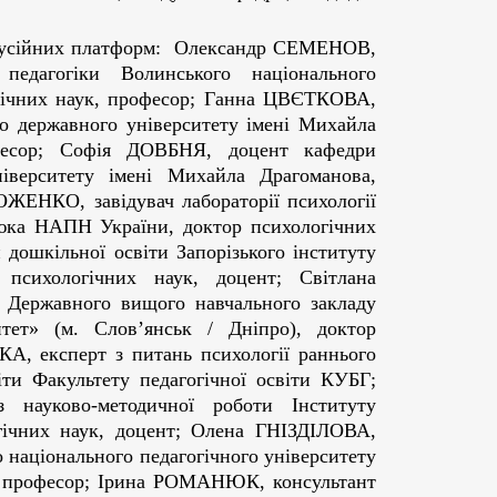
скусійних платформ: Олександр СЕМЕНОВ,
педагогіки Волинського національного
гогічних наук, професор; Ганна ЦВЄТКОВА,
го державного університету імені Михайла
офесор; Софія ДОВБНЯ, доцент кафедри
ніверситету імені Михайла Драгоманова,
ОЖЕНКО, завідувач лабораторії психології
стюка НАПН України, доктор психологічних
 дошкільної освіти Запорізького інституту
т психологічних наук, доцент; Світлана
 Державного вищого навчального закладу
тет» (м. Слов’янськ / Дніпро), доктор
А, експерт з питань психології раннього
іти Факультету педагогічної освіти КУБГ;
 науково-методичної роботи Інституту
гічних наук, доцент; Олена ГНІЗДІЛОВА,
 національного педагогічного університету
ук, професор; Ірина РОМАНЮК, консультант