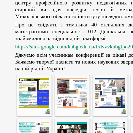
центру професійного розвитку педагогічних п
старший викладач кафедри теорії й метод
Миколаївського обласного інституту післядипломно
Про це свідчить і тематика 40 стендових до
магістрантами спеціальності 012 Дошкільна о
знайомилися на відповідній платформі
https://sites.google.com/kubg.edu.ua/frd
Дякуємо всім учасникам конференції за цікаві д
Бажаємо творчої наснаги та нових наукових зве
нашій рідній Україні!