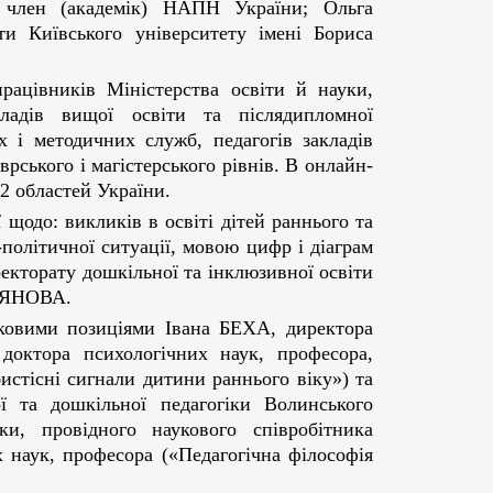
й член (академік) НАПН України; Ольга
и Київського університету імені Бориса
працівників Міністерства освіти й науки,
кладів вищої освіти та післядипломної
их і методичних служб, педагогів закладів
врського і магістерського рівнів. В онлайн-
12 областей України.
щодо: викликів в освіті дітей раннього та
-політичної ситуації, мовою цифр і діаграм
екторату дошкільної та інклюзивної освіти
ЕРЯНОВА.
ковими позиціями Івана БЕХА, директора
октора психологічних наук, професора,
истісні сигнали дитини раннього віку») та
 та дошкільної педагогіки Волинського
ки, провідного наукового співробітника
 наук, професора («Педагогічна філософія