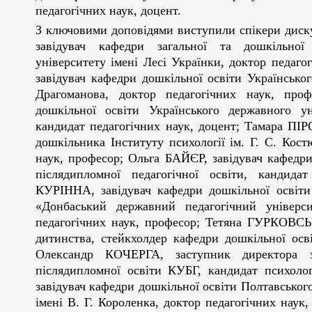
педагогічних наук, доцент.
З ключовими доповідями виступили спікери ди
завідувач кафедри загальної та дошкільної 
університету імені Лесі Українки, доктор педа
завідувач кафедри дошкільної освіти Українсько
Драгоманова, доктор педагогічних наук, пр
дошкільної освіти Українського державного у
кандидат педагогічних наук, доцент; Тамара ПІР
дошкільника Інституту психології ім. Г. С. Ко
наук, професор; Ольга БАЙЄР, завідувач кафедри
післядипломної педагогічної освіти, кандида
КУРІННА, завідувач кафедри дошкільної освіти
«Донбаський державний педагогічний універси
педагогічних наук, професор; Тетяна ГУРКОВСЬК
дитинства, стейкхолдер кафедри дошкільної осв
Олександр КОЧЕРГА, заступник директора з
післядипломної освіти КУБГ, кандидат психоло
завідувач кафедри дошкільної освіти Полтавського
імені В. Г. Короленка, доктор педагогічних на