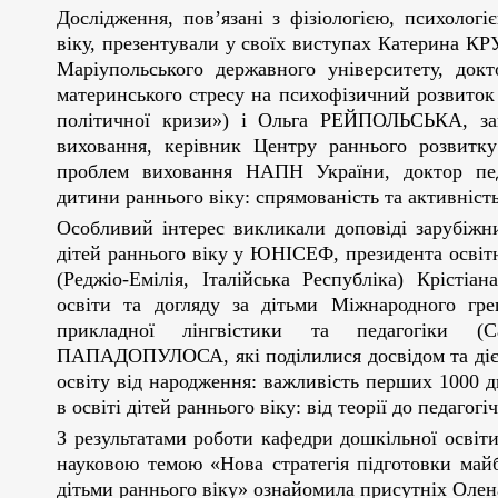
Дослідження, пов’язані з фізіологією, психолог
віку, презентували у своїх виступах Катерина К
Маріупольського державного університету, док
материнського стресу на психофізичний розвиток
політичної кризи») і Ольга РЕЙПОЛЬСЬКА, заві
виховання, керівник Центру раннього розвитку
проблем виховання НАПН України, доктор педа
дитини раннього віку: спрямованість та активність
Особливий інтерес викликали доповіді зарубіжни
дітей раннього віку у ЮНІСЕФ, президента освіт
(Реджіо-Емілія, Італійська Республіка) Крісті
освіти та догляду за дітьми Міжнародного грец
прикладної лінгвістики та педагогіки (С
ПАПАДОПУЛОСА, які поділилися досвідом та діє
освіту від народження: важливість перших 1000 дн
в освіті дітей раннього віку: від теорії до педагогі
З результатами роботи кафедри дошкільної освіт
науковою темою «Нова стратегія підготовки майбу
дітьми раннього віку» ознайомила присутніх Оле