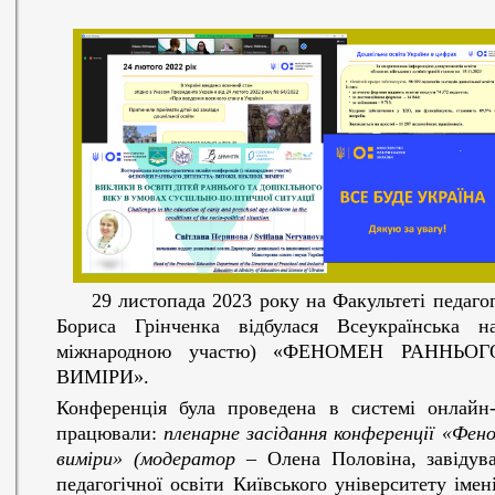
29 листопада 2023 року на Факультеті педагогіч
Бориса Грінченка відбулася Всеукраїнська на
міжнародною участю) «ФЕНОМЕН РАННЬО
ВИМІРИ».
Конференція була проведена в системі онлайн
працювали:
пленарне засідання конференції
«Фено
виміри» (модератор –
Олена Половіна, завідува
педагогічної освіти Київського університету імен