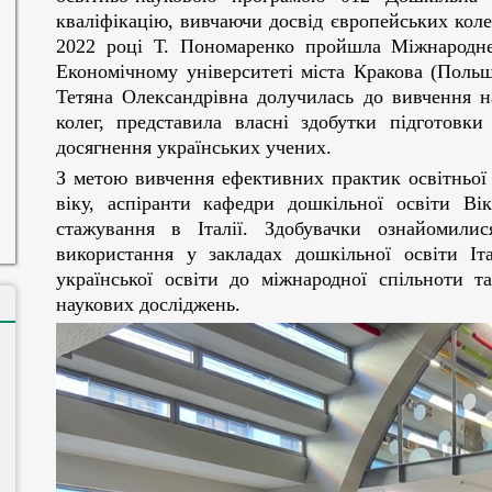
кваліфікацію, вивчаючи досвід європейських колег
2022 році Т. Пономаренко пройшла Міжнародне
Економічному університеті міста Кракова (Польщ
Тетяна Олександрівна долучилась до вивчення н
колег, представила власні здобутки підготовки
досягнення українських учених.
З метою вивчення ефективних практик освітньої 
віку, аспіранти кафедри дошкільної освіти В
стажування в Італії. Здобувачки ознайомили
використання у закладах дошкільної освіти Іта
української освіти до міжнародної спільноти т
наукових досліджень.