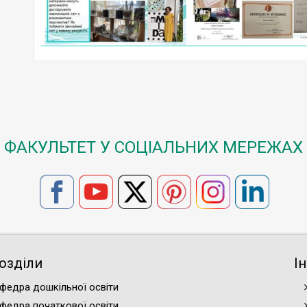
ФАКУЛЬТЕТ У СОЦІАЛЬНИХ МЕРЕЖАХ
озділи
І
федра дошкільної освіти
федра початкової освіти