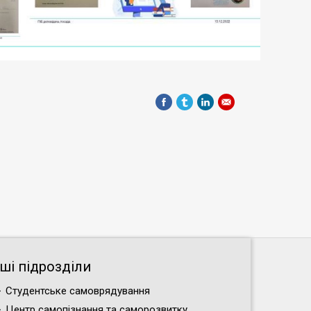
нші підрозділи
Студентське самоврядування
Центр самопізнання та саморозвитку