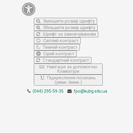
Зменшити розмір шрифту
Збільшити розмір шрифту
Шрифт за замовчуванням
Світлий контраст
Темний контраст
Сірий контраст
Стандартний контраст
Навігація за допомогою
Клавіатури
Підкреслення посилань
(увімк./вимк.)
(044) 295-59-35
fpo@kubg.edu.ua