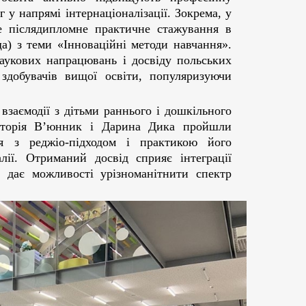
 у напрямі інтернаціоналізації. Зокрема, у
 післядипломне практичне стажування в
а) з теми «Інноваційні методи навчання».
аукових напрацювань і досвіду польських
 здобувачів вищої освіти, популяризуючи
взаємодії з дітьми раннього і дошкільного
ікторія В’юнник і Дарина Дика пройшли
ся з реджіо-підходом і практикою його
лії. Отриманий досвід сприяє інтеграції
а дає можливості урізноманітнити спектр