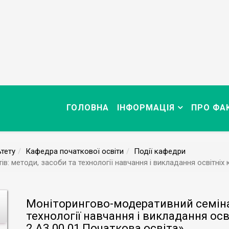
ГОЛОВНА
ІНФОРМАЦІЯ
ПРО ФА
тету
Кафедра початкової освіти
Події кафедри
в: методи, засоби та технології навчання і викладання освітніх
Моніторингово-модеративний семінар
технології навчання і викладання ос
2.А3.00.01 Початкова освіта»