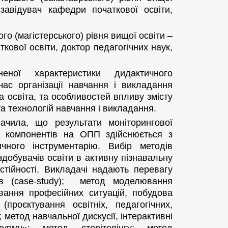
завідувач кафедри початкової освіти,
го (магістерського) рівня вищої освіти –
кової освіти, доктор педагогічних наук,
еної характеристики дидактичного
час організації навчання і викладання
а освіта, та особливостей впливу змісту
 та технологій навчання і викладання.
начила, що результати моніторингової
іх компонентів на ОПП здійснюється з
чного інструментарію. Вибір методів
добувачів освіти в активну пізнавальну
стійності. Викладачі надають перевагу
ів (case-study); метод моделювання
вання професійних ситуацій, побудова
проєктування освітніх, педагогічних,
 метод навчальної дискусії, інтерактивні