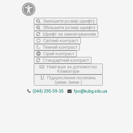
Зменшити розмір шрифту
Збільшити розмір шрифту
Шрифт за замовчуванням
Світлий контраст
Темний контраст
Сірий контраст
Стандартний контраст
Навігація за допомогою
Клавіатури
Підкреслення посилань
(увімк./вимк.)
(044) 295-59-35
fpo@kubg.edu.ua