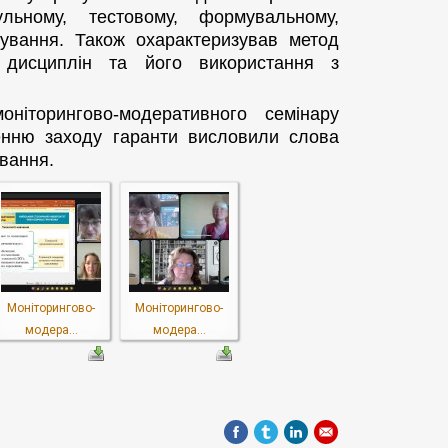
льному, тестовому, формувальному,
сування. Також охарактеризував метод
х дисциплін та його використання з
ніторингово-модеративного семінару
шенню заходу гаранти висловили слова
ування.
Моніторингово-
Моніторингово-
модера...
модера...