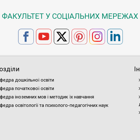
ФАКУЛЬТЕТ У СОЦІАЛЬНИХ МЕРЕЖАХ
озділи
І
федра дошкільної освіти
федра початкової освіти
федра іноземних мов і методик їх навчання
федра освітології та психолого-педагогічних наук