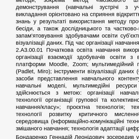
методи, зокрема метод «мозкового шту
демонстрування (навчальні зустрічі з уч
викладання орієнтовано на сприяння відкритт
знань у результаті використання методу про
бесіди, а також дослідницького та частково
запам’ятовування здобувачами освіти субʼєкт
візуалізації даних. Під час організації навчан
2.А3.00.01 Початкова освіта навчання викор
організації взаємодії здобувачів освіти 
платформи Moodle, Zoom; мультимедійний п
(Padlet, Miro); інструменти візуалізації даних (
засоби представлення навчального контент
навчальні моделі, мультимедійні ресурс
здійснюється з метою: організації навчальн
технології організації групової та колективно
навчання/класу»; проєктна технологія; те
технології розвитку критичного мисленн
середовища (інформаційно-комунікаційні технол
змішаного навчання; технологія адаптації циф
Бондаренко Геннадій Леонідович зосередив у