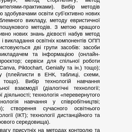
рму»; метод сторітелінгу; метод
ителями-практиками). Вибір методів
ю здобувачами освіти субʼєктивно нових
блемного викладу, методу евристичної
-пошукового методів. З метою кращого
ивно нових знань дієвості набув метод
ня і викладання освітніх компонентів ОПП
истовуються дві групи засобів: засоби
з викладачем та інформацією (онлайн-
роєктор; сервіси для спільної роботи
Canva, Piktochart, Genially та ін.) тощо);
у (плейлисти в ЕНК, таблиці, схеми,
и тощо). Вибір технологій навчання
ої взаємодії (діалогічні технології;
ї діяльності; технологія «перевернутого
хнологія навчання у співробітництві;
я); створення сучасного освітнього
огії (ІКТ); технології дистанційного та
рового середовища).
вагу присутніх на методах контролю та