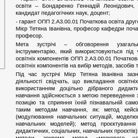
освіти – Бондаренко Геннадій Леонідович, 
кандидат педагогічних наук, доцент;
- гарант ОПП 2.А3.00.01 Початкова освіта друго
Мієр Тетяна Іванівна, професор кафедри почат
професор.
Мета зустрічі – обговорення узагальн
інструментарію, який використовуються під 
освітніх компонентів ОПП 2.А3.00.01 Початков
освітніх компонентів на вибір методів, засобів
Під час зустрічі Мієр Тетяна Іванівна заз
діяльності свідчать, що викладання освітн
використанням доцільно дібраного дидакти
навчання здійснюється з метою переведення з
позицію та сприяння їхній пізнавальній само
таким методам навчання, як: метод кейс
(модулювання навчальних ситуацій, моделю
навчальних моделей); метод проєктування (
дидактичних, соціальних, навчальних проєктів);