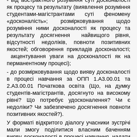
- від абстрактного розуміння суті досконалості
як процесу та результату (виявлення розуміння
студентами-магістрантами суті феномену
«досконалість»; розмірковування щодо
розуміння ними досконалості як процесу та
результату досягнення найвищого рівня,
відсутності недоліків, повноти позитивних
якостей; обговорення прикладів досконалості;
акцентування уваги на досконалості як на
перманентному процесі);
- до розмірковування щодо вияву досконалості
в процесі навчання за ОПП 1.А3.00.01 та
2.А3.00.01 Початкова освіта (Що, на думку
студентів-магістрантів, досягнуто на високому
рівні? Що потребує удосконалення? Чи є
недоліки? Чи забезпечено досягнення повноти
позитивних якостей?).
У форматі відкритого діалогу учасники зустрічі
мали змогу поділитися власним баченням
вияву досконалості в процесі навчання, надати