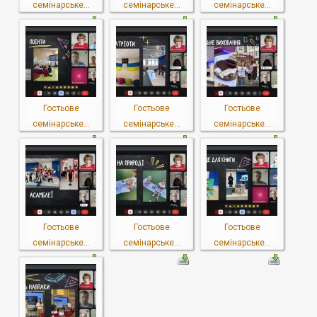
семінарське...
семінарське...
семінарське...
Гостьове
Гостьове
Гостьове
семінарське...
семінарське...
семінарське...
Гостьове
Гостьове
Гостьове
семінарське...
семінарське...
семінарське...