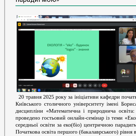
20 травня 2025 року за ініціативи кафедри початк
Київського столичного університету імені Бори
дисципліни «Математична і природнича освіта:
проведено гостьовий онлайн-семінар із теми «Екол
середньої освіти за еко(біо) центричною паради
Початкова освіта першого (бакалаврського) рівня 