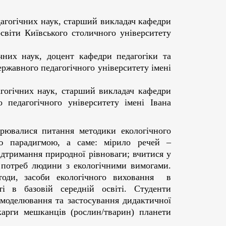
агогічних наук, старший викладач кафедри
освіти Київського столичного університету
ічних наук, доцент кафедри педагогіки та
ржавного педагогічного університету імені
гогічних наук, старший викладач кафедри
о педагогічного університету імені Івана
ися питання методики екологічного
ю парадигмою, а саме: мірило речей –
ідтримання природної рівноваги; вчитися у
и потреб людини з екологічними вимогами.
тоди, засоби екологічного виховання в
ті в базовій середній освіті. Студенти
 моделювання та застосування дидактичної
карги мешканців (рослин/тварин) планети