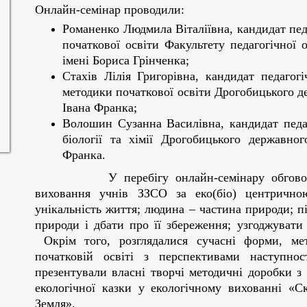
Онлайн-семінар проводили:
Романенко Людмила Віталіївна, кандидат пед
початкової освіти Факультету педагогічної 
імені Бориса Грінченка;
Стахів Лілія Григорівна, кандидат педагог
методики початкової освіти Дрогобицького де
Івана Франка;
Волошин Сузанна Василівна, кандидат педа
біології та хімії Дрогобицького державног
Франка.
У перебігу онлайн-семінару обговорювал
виховання учнів ЗЗСО за еко(біо) центрично
унікальність життя; людина – частина природи; п
природи і дбати про її збереження; узгоджуват
Окрім того, розглядалися сучасні форми, ме
початковій освіті з перспективами наступнос
презентували власні творчі методичні доробки з
екологічної казки у екологічному вихованні «С
Земля».