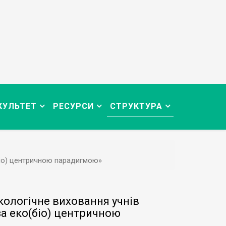
КУЛЬТЕТ
РЕСУРСИ
СТРУКТУРА
(біо) центричною парадигмою»
кологічне виховання учнів
за еко(біо) центричною