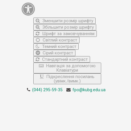
Зменшити розмір шрифту
Збільшити розмір шрифту
Шрифт за замовчуванням
Світлий контраст
Темний контраст
Сірий контраст
Стандартний контраст
Навігація за допомогою
Клавіатури
Підкреслення посилань
(увімк./вимк.)
(044) 295-59-35
fpo@kubg.edu.ua