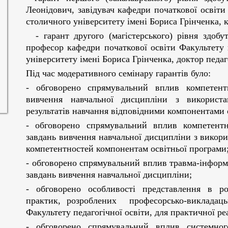
Леонідович, завідувач кафедри початкової освіти 
столичного університету імені Бориса Грінченка, 
- гарант другого (магістерського) рівня здобу
професор кафедри початкової освіти Факультету 
університету імені Бориса Грінченка, доктор педа
Під час модеративного семінару гарантів було:
- обговорено спрямувальний вплив компетент
вивчення навчальної дисципліни з використа
результатів навчання відповідними компонентами 
- обговорено спрямувальний вплив компетентн
завдань вивчення навчальної дисципліни з викор
компетентностей компонентам освітньої програми
- обговорено спрямувальний вплив травма-інфор
завдань вивчення навчальної дисципліни;
- обговорено особливості представлення в р
практик, розроблених професорсько-викладаць
Факультету педагогічної освіти, для практичної ре
- обговорено спрямувальний вплив системног