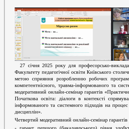
27 січня 2025 року для професорсько-виклада
Факультету педагогічної освіти Київського столич
метою сприяння розробленню робочих програм
компетентнісного, травма-інформованого та сист
модеративний онлайн-семінар гарантів «Практичн
Початкова освіта: діалоги в контексті спрямув
інформованого та системного підходів на проце
дисциплін».
Четвертий модеративний онлайн-семінар гарантів
- гарант першого (бакалаврського) рівня здоб