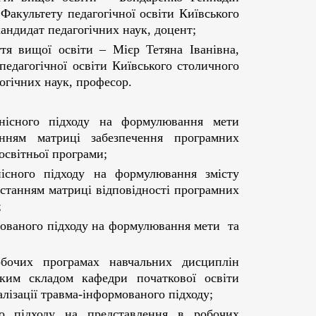
Факультету педагогічної освіти Київського
кандидат педагогічних наук, доцент;
ття вищої освіти – Мієр Тетяна Іванівна,
педагогічної освіти Київського столичного
гогічних наук, професор.
нісного підходу на формулювання мети
нням матриці забезпечення програмних
освітньої програми;
існого підходу на формулювання змісту
истанням матриці відповідності програмних
;
мованого підходу на формулювання мети та
обочих програмах навчальних дисциплін
ким складом кафедри початкової освіти
алізації травма-інформованого підходу;
о підходу на представлення в робочих