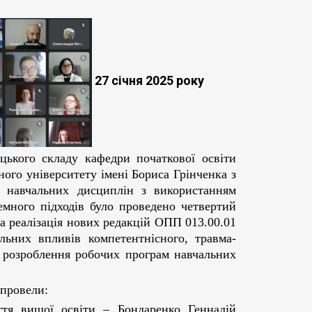
27 січня 2025 року
цького складу кафедри початкової освіти
ного університету імені Бориса Грінченка з
 навчальних дисциплін з використанням
емного підходів було проведено четвертий
а реалізація нових редакцій ОПП 013.00.01
альних впливів компетентнісного, травма-
с розроблення робочих програм навчальних
 провели:
уття вищої освіти – Бондаренко Геннадій