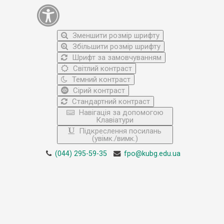
Зменшити розмір шрифту
Збільшити розмір шрифту
Шрифт за замовчуванням
Світлий контраст
Темний контраст
Сірий контраст
Стандартний контраст
Навігація за допомогою
Клавіатури
Підкреслення посилань
(увімк./вимк.)
(044) 295-59-35
fpo@kubg.edu.ua