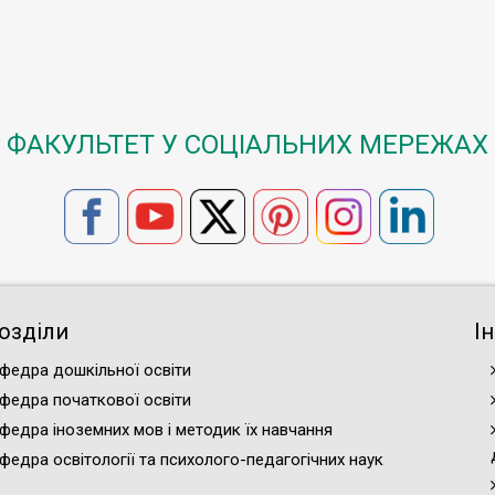
ФАКУЛЬТЕТ У СОЦІАЛЬНИХ МЕРЕЖАХ
озділи
І
федра дошкільної освіти
федра початкової освіти
федра іноземних мов і методик їх навчання
федра освітології та психолого-педагогічних наук