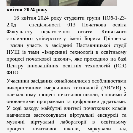
квітня 2024 року
16 квітня 2024 року студенти групи ПОб-1-23-
2.0д спеціальності 013 Початкова освіта
Факультету педагогічної освіти Київського
столичного університету імені Бориса Грінченка
взяли участь в засіданні Наставницької студії
НУШ із теми «Імерсивні технології в освітньому
процесі початкової школи», яке проходило на базі
Центру інноваційних освітніх технологій (ICR)
ФПО.
Учасники засідання ознайомилися з особливостями
використанням імерсивних технологій (AR/VR) у
навчальному процесі початкової школи, з новими й
оновленими програмами та цифровими додатками.
У ході заходу майбутні вчителі початкових класів
навчилися застосовувати віртуальні екскурсії та
музичні віртуальні лабораторії в освітньому
процесі початкової школи, міркували над