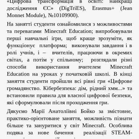
«Цифрова трансформація в освіті: найкращі
дослідження ЄС» (DigTriES), Erasmus+ (Jean
Monnet Module), №10109900).
На занятті студенти ознайомилися з можливостями
та перевагами Minecraft Education; випробовували
перші навчальні ігри, щоб краще зрозуміти, як
функціонує платформа; виконували завдання і в
ролі учнів, і – вчителів, працюючи в окремих
світах, а потім у спільному; розглядали різні
способи використання вчителем Minecraft
Education на уроках у початковій школі. В кінці
заняття студенти пройшли всі рівні гри «Цифрове
громадянство. Кібербезпека: дім, рідний хмм...» та
встановили правила для власної цифрової безпеки,
які сформулювали після проходження гри.
Дякуємо Марії Анатоліївні Бойко за змістовне,
практико-орієнтоване заняття, можливість пізнати
більше та зануритися у світ Minecraft. Особлива
подяка за нове бачення реалізації STEAM-