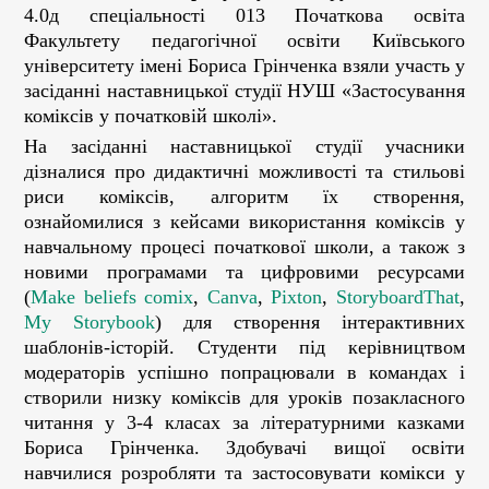
4.0д спеціальності 013 Початкова освіта
Факультету педагогічної освіти Київського
університету імені Бориса Грінченка взяли участь у
засіданні наставницької студії НУШ «Застосування
коміксів у початковій школі».
На засіданні наставницької студії учасники
дізналися про дидактичні можливості та стильові
риси коміксів, алгоритм їх створення,
ознайомилися з кейсами використання коміксів у
навчальному процесі початкової школи, а також з
новими програмами та цифровими ресурсами
(
Make beliefs comix
,
Canva
,
Pixton
,
StoryboardThat
,
My Storybook
) для створення інтерактивних
шаблонів-історій. Студенти під керівництвом
модераторів успішно попрацювали в командах і
створили низку коміксів для уроків позакласного
читання у 3-4 класах за літературними казками
Бориса Грінченка. Здобувачі вищої освіти
навчилися розробляти та застосовувати комікси у