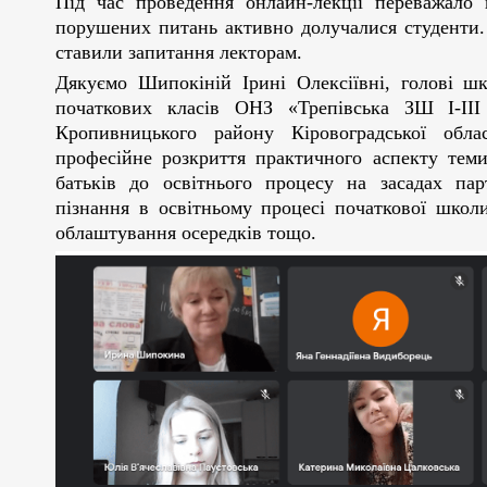
Під час проведення онлайн-лекції переважало 
порушених питань активно долучалися студенти.
ставили запитання лекторам.
Дякуємо Шипокіній Ірині Олексіївні, голові шк
початкових класів ОНЗ «Трепівська ЗШ І-ІІІ 
Кропивницького району Кіровоградської облас
професійне розкриття практичного аспекту теми
батьків до освітнього процесу на засадах пар
пізнання в освітньому процесі початкової школи
облаштування осередків тощо.