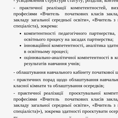
- усвідомлення структури статуту; розділів; контен
- практичної реалізації компетентностей, в
професіями «Вчитель початкових класів заклад
закладу загальної середньої освіти», «Вчитель 
спеціаліста), зокрема:
компетентності педагогічного партнерства,
освітнього процесу на засадах партнерства;
інноваційної компетентності, аналітика здатн
в освітньому процесі;
оцінювально-аналітичної компетентності в к
результатів навчання учнів;
- облаштування навчального кабінету початкової 
- практичних порад щодо облаштування навчальн
класної кімнати та облаштування осередків;
- практичної реалізації проєктувальної компе
професіями «Вчитель початкових класів заклад
закладу загальної середньої освіти», «Вчитель 
спеціаліста)»), зокрема здатності проєктувати осе