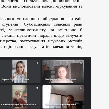
полілогічне спілкування. До обговорення
 Вони висловлювали власні міркування та
ільного методичного об’єднання вчителів
ступенів» Суботцівської сільської ради
ті, учителю-методисту, за змістовне й
 лекції, практичні поради щодо залучати
тнерства, застосування наукових методів
, оцінювання результатів навчання учнів,