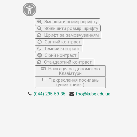
Зменшити розмір шрифту
Збільшити розмір шрифту
Шрифт за замовчуванням
Світлий контраст
Темний контраст
Сірий контраст
Стандартний контраст
Навігація за допомогою
Клавіатури
Підкреслення посилань
(увімк./вимк.)
(044) 295-59-35
fpo@kubg.edu.ua