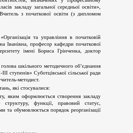
етентностей, визначених у Професійному
асів закладу загальної середньої освіти»,
«Вчитель з початкової освіти (з дипломом
«Організація та управління в початковій
яна Іванівна, професор кафедри початкової
верситету імені Бориса Грінченка, доктор
, голова шкільного методичного об’єднання
ІІІ ступенів» Суботцівської сільської ради
учитель-методист.
ань, які стосувалися:
кту, яким оформлюється створення закладу
о структуру, функції, правовий статус,
ми та обумовлюється порядок реорганізації