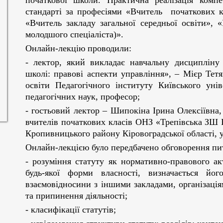
початкової школи. Практична реалізація комп
стандарті за професіями «Вчитель початкових кл
«Вчитель закладу загальної середньої освіти», 
молодшого спеціаліста)».
Онлайн-лекцію проводили:
- лектор, який викладає навчальну дисципліну 
школі: правові аспекти управління», – Мієр Тет
освіти Педагогічного інституту Київського уні
педагогічних наук, професор;
- гостьовий лектор – Шипокіна Ірина Олексіївна
вчителів початкових класів ОНЗ «Трепівська ЗШ І-
Кропивницького району Кіровоградської області, 
Онлайн-лекцією було передбачено обговорення пит
- розуміння статуту як нормативно-­правового а
будь­-якої форми власності, визначається йог
взаємовідносини з іншими закладами, організація
та припинення діяльності;
- класифікації статутів;