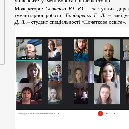
університету імені Бориса Грінченка тощо.
Модератори:
Савченко Ю. Ю.
– заступник директ
гуманітарної роботи,
Бондаренко Г. Л.
– завіду
Д. Л..–
студент спеціальності «Початкова освіта».