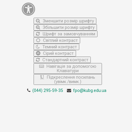
Зменшити розмір шрифту
Збільшити розмір шрифту
Шрифт за замовчуванням
Світлий контраст
Темний контраст
Сірий контраст
Стандартний контраст
Навігація за допомогою
Клавіатури
Підкреслення посилань
(увімк./вимк.)
(044) 295-59-35
fpo@kubg.edu.ua