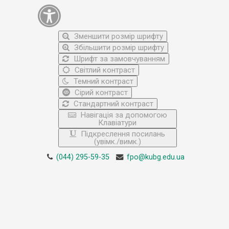
Зменшити розмір шрифту
Збільшити розмір шрифту
Шрифт за замовчуванням
Світлий контраст
Темний контраст
Сірий контраст
Стандартний контраст
Навігація за допомогою
Клавіатури
Підкреслення посилань
(увімк./вимк.)
(044) 295-59-35
fpo@kubg.edu.ua