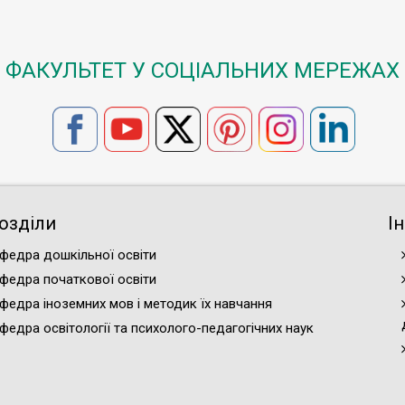
ФАКУЛЬТЕТ У СОЦІАЛЬНИХ МЕРЕЖАХ
озділи
І
федра дошкільної освіти
федра початкової освіти
федра іноземних мов і методик їх навчання
федра освітології та психолого-педагогічних наук