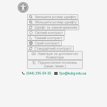
Зменшити розмір шрифту
Збільшити розмір шрифту
Шрифт за замовчуванням
Світлий контраст
Темний контраст
Сірий контраст
Стандартний контраст
Навігація за допомогою
Клавіатури
Підкреслення посилань
(увімк./вимк.)
(044) 295-59-35
fpo@kubg.edu.ua