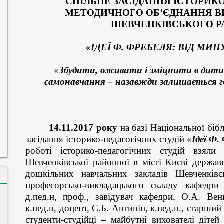
СПІЛЬНЕ ЗАСІДАННЯ ІСТОРИКО
МЕТОДИЧНОГО ОБ’ЄДНАННЯ В
ШЕВЧЕНКІВСЬКОГО Р
«ІДЕЇ Ф. ФРЕБЕЛЯ: ВІД МИ
«
Збудити, оживити і зміцнити в дитин
самонавчання – назавжди залишається 
14.11.2017 року
на базі Національної бібл
засідання історико-педагогічних студій «
Ідеї Ф.
роботі історико-педагогічних студій взяли
Шевченківської
районної в місті Києві державн
дошкільних навчальних закладів
Шевченківс
професорсько-викладацького складу кафедри п
д.пед.н, проф., завідувач кафедри, О.А. Венг
к.пед.н, доцент, Є.Б. Антипін, к.пед.н., старший 
студенти-студійці – майбутні вихователі дітей