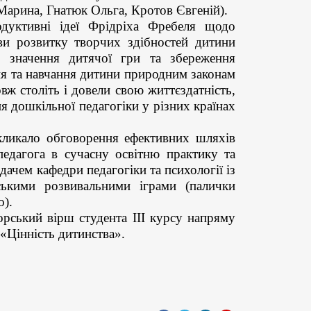
 Марина, Гнатюк Ольга, Кротов Євгеній)
.
родуктивні ідеї Фрідріха Фребеля
щодо
ви розвитку творчих здібностей дитини
о значення дитячої гри та збереження
ння та навчання дитини природним законам
вж століть
і довели свою життєздатність,
я дошкільної педагогіки у різних країнах
икликало обговорення ефективних шляхів
педагога в сучасну освітню практику та
дачем кафедри педагогіки та психології із
ськими розвивальними іграми (палички
о).
рський вірш студента ІІІ курсу напряму
 «Цінність дитинства».