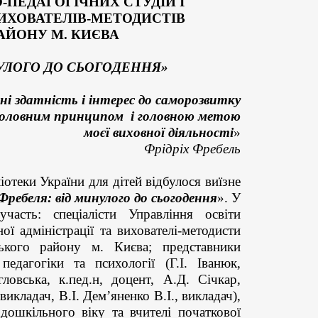
-ПЕДАГОГІЧНИХ СТУДІЙ І
ИХОВАТЕЛІВ-МЕТОДИСТІВ
АЙОНУ М. КИЄВА
НУЛОГО ДО СЬОГОДЕННЯ»
і здатність і інтерес до саморозвитку
головним принципом і головною метою
моєї виховної діяльності
»
Фрідріх Фребель
іотеки України для дітей відбулося виїзне
 Фребеля: від минулого до сьогодення
».
У
 участь:
спеціалісти
Управління освіти
ої адміністрації та вихователі-методисти
ького
району м. Києва
; представники
едагогіки та психології (Г.І. Іванюк,
ловська, к.пед.н, доцент, А.Д. Січкар,
викладач, В.І. Дем’яненко В.І., викладач),
 дошкільного віку та вчителі початкової