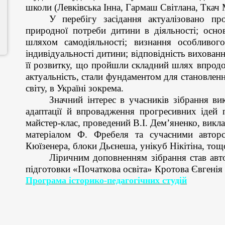
школи (
Левківська Інна, Гармаш Світлана, Ткач
У перебігу засідання актуалізовано п
природної потреби дитини в діяльності; осно
шляхом самодіяльності; визнання особливог
індивідуальності дитини; відповідність вихова
її розвитку, що пройшли складний шлях впродо
актуальність, стали фундаментом для становленн
світу, в Україні зокрема.
Значний інтерес в учасників зібрання в
адаптації й впровадження прогресивних ідей 
майстер-клас, проведений В.І. Дем’яненко, викла
матеріалом Ф. Фребеля та сучасними автор
Кюїзенера, блоки Дьєнеша, унікуб Нікітіна, тощ
Ліричним доповненням зібрання став авто
підготовки «Початкова освіта» Кротова Євгенія
Програма історико-педагогічних студій