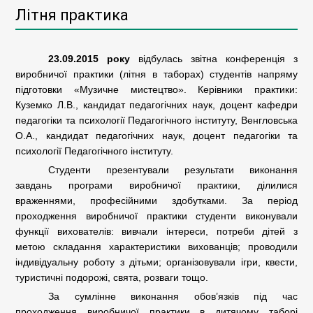
Літня практика
23.09.2015 року
відбулась звітна конференція з
виробничої практики (літня в таборах) студентів напряму
підготовки «Музичне мистецтво». Керівники практики:
Куземко Л.В., кандидат педагогічних наук, доцент кафедри
педагогіки та психології Педагогічного інституту, Венгловська
О.А., кандидат педагогічних наук, доцент педагогіки та
психології Педагогічного інституту.
C
туденти презентували результати виконання
завдань програми виробничої практики, ділилися
враженнями, професійними здобутками. За період
проходження виробничої практики студенти виконували
функції вихователів: вивчали інтереси, потреби дітей з
метою складання характеристики вихованців; проводили
індивідуальну роботу з дітьми; організовували ігри, квести,
туристичні подорожі, свята, розваги тощо.
За сумлінне виконання обов’язків під час
проходження виробничої практики в дитячому таборі