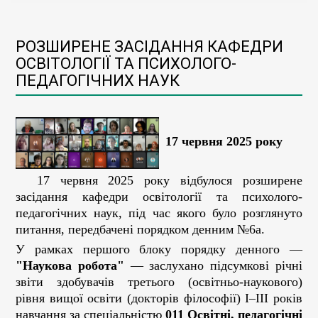
РОЗШИРЕНЕ ЗАСІДАННЯ КАФЕДРИ
ОСВІТОЛОГІЇ ТА ПСИХОЛОГО-
ПЕДАГОГІЧНИХ НАУК
17 червня 2025 року
17 червня 2025 року відбулося розширене
засідання кафедри освітології та психолого-
педагогічних наук, під час якого було розглянуто
питання, передбачені порядком денним №6а.
У рамках першого блоку порядку денного —
"Наукова робота"
— заслухано підсумкові річні
звіти здобувачів третього (освітньо-наукового)
рівня вищої освіти (докторів філософії) І–ІІІ років
навчання за спеціальністю
011 Освітні, педагогічні