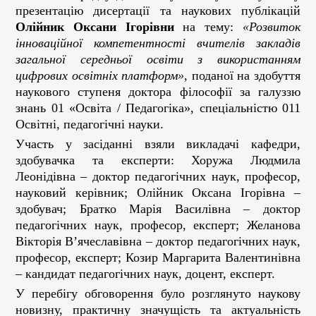
презентацію дисертації та наукових публікацій
Олійник Оксани Ігорівни
на тему:
«Розвиток
інноваційної компетентності вчителів закладів
загальної середньої освіти з використанням
цифрових освітніх платформ»
, поданої на здобуття
наукового ступеня доктора філософії за галуззю
знань 01 «Освіта / Педагогіка», спеціальністю 011
Освітні, педагогічні науки.
Участь у засіданні взяли викладачі кафедри,
здобувачка та експерти: Хоружа Людмила
Леонідівна – доктор педагогічних наук, професор,
науковий керівник; Олійник Оксана Ігорівна –
здобувач; Братко Марія Василівна – доктор
педагогічних наук, професор, експерт; Желанова
Вікторія В’ячеславівна – доктор педагогічних наук,
професор, експерт; Козир Маргарита Валентинівна
– кандидат педагогічних наук, доцент, експерт.
У перебігу обговорення було розглянуто наукову
новизну, практичну значущість та актуальність