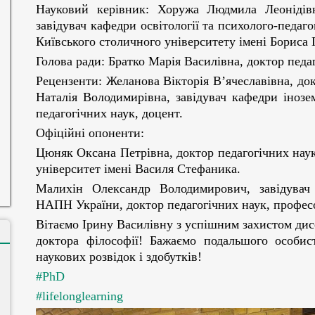
Науковий керівник: Хоружа Людмила Леонідівн
завідувач кафедри освітології та психолого-педаго
Київського столичного університету імені Бориса 
Голова ради: Братко Марія Василівна, доктор педа
Рецензенти: Желанова Вікторія В’ячеславівна, до
Наталія Володимирівна, завідувач кафедри інозе
педагогічних наук, доцент.
Офіційні опоненти:
Цюняк Оксана Петрівна, доктор педагогічних нау
університет імені Василя Стефаника.
Малихін Олександр Володимирович, завідувач 
НАПН України, доктор педагогічних наук, профес
Вітаємо Ірину Василівну з успішним захистом дис
доктора філософії! Бажаємо подальшого особис
наукових розвідок і здобутків!
#PhD
#lifelonglearning