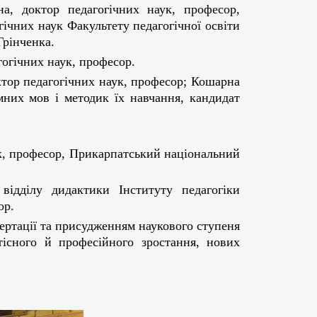
а, доктор педагогічних наук, професор,
гічних наук Факультету педагогічної освіти
Грінченка.
гогічних наук, професор.
ктор педагогічних наук, професор; Кошарна
мних мов і методик їх навчання, кандидат
к, професор, Прикарпатський національний
відділу дидактики Інституту педагогіки
ор.
ертації та присудженням наукового ступеня
тісного й професійного зростання, нових