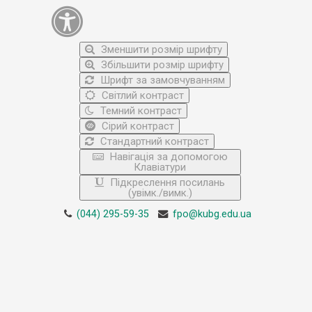
Зменшити розмір шрифту
Збільшити розмір шрифту
Шрифт за замовчуванням
Світлий контраст
Темний контраст
Сірий контраст
Стандартний контраст
Навігація за допомогою
Клавіатури
Підкреслення посилань
(увімк./вимк.)
(044) 295-59-35
fpo@kubg.edu.ua