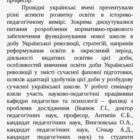
професор.
Провідні українські вчені презентували
різні аспекти розвитку освіти в історико-
педагогічному вимірі. Зокрема дискутувалися
питання розроблення нормативно-правового
забезпечення функціонування нової школи в
добу Української революції, стратегій, напрямів
реформування освіти в окреслений період,
діяльності видатних освітян цієї доби,
особливостей вивчення освіти доби Української
революції у змісті сучасної фахової підготовки,
шляхів адаптації здобутків цієї доби у розбудову
сучасної української школи. У роботі семінару
взяли участь науково-педагогічні працівники
кафедри педагогіки та психології – фахівці з
проблеми дослідження (Іванюк Г.І., доктор
педагогічних наук, професор, Антипін Є.Б.,
кандидат педагогічних наук, Венгловська О.А.,
кандидат педагогічних наук, Січкар А.Д.,
кандидат педагогічних наук) та студенти