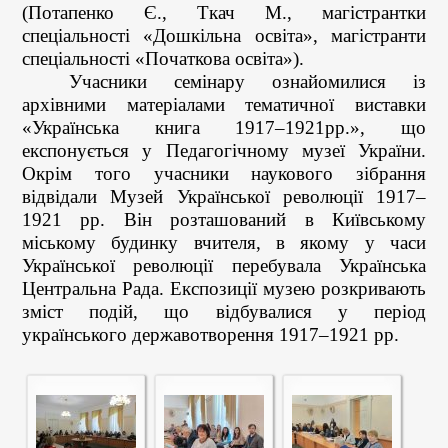
(Потапенко Є., Ткач М., магістрантки
спеціальності «Дошкільна освіта», магістранти
спеціальності «Початкова освіта»).
Учасники семінару ознайомилися із
архівними матеріалами тематичної виставки
«Українська книга 1917–1921рр.», що
експонується у Педагогічному музеї України.
Окрім того учасники наукового зібрання
відвідали Музей Української революції 1917–
1921 рр. Він розташований в Київському
міському будинку вчителя, в якому у часи
Української революції перебувала Українська
Центральна Рада. Експозиції музею розкривають
зміст подій, що відбувалися у період
українського державотворення 1917–1921 рр.