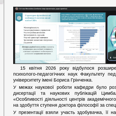
15 квітня 2026 року відбулося розширен
психолого-педагогічних наук Факультету педа
університету імені Бориса Грінченка.
У межах наукової роботи кафедри було розг
дисертації та наукових публікацій Цим
«Особливості діяльності центрів академічног
на здобуття ступеня доктора філософії за спеці
У презентації взяли участь здобувачка, її н