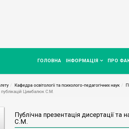
ГОЛОВНА
ІНФОРМАЦІЯ
ПРО ФА
тету
Кафедра освітології та психолого-педагогічних наук
П
х публікацій Цимбалюк С.М.
Публічна презентація дисертації та 
С.М.