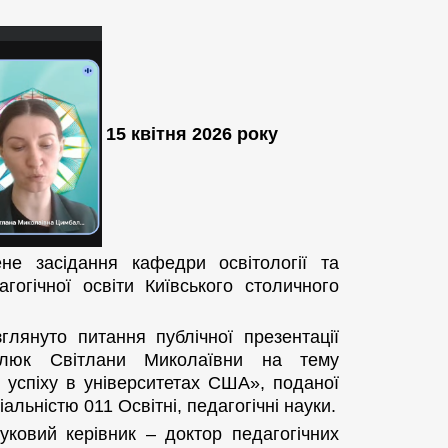
15 квітня 2026 року
е засідання кафедри освітології та
гогічної освіти Київського столичного
лянуто питання публічної презентації
балюк Світлани Миколаївни на тему
о успіху в університетах США», поданої
альністю 011 Освітні, педагогічні науки.
ауковий керівник ‒ доктор педагогічних