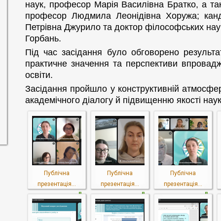
наук, професор Марія Василівна Братко, а так
професор Людмила Леонідівна Хоружа; канд
Петрівна Джурило та доктор філософських на
Горбань.
Під час засідання було обговорено результа
практичне значення та перспективи впровадж
освіти.
Засідання пройшло у конструктивній атмосфері
академічного діалогу й підвищенню якості на
Публічна
Публічна
Публічна
презентація...
презентація...
презентація...