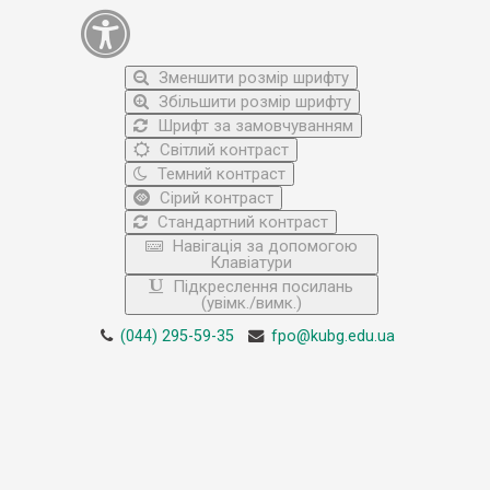
Зменшити розмір шрифту
Збільшити розмір шрифту
Шрифт за замовчуванням
Світлий контраст
Темний контраст
Сірий контраст
Стандартний контраст
Навігація за допомогою
Клавіатури
Підкреслення посилань
(увімк./вимк.)
(044) 295-59-35
fpo@kubg.edu.ua