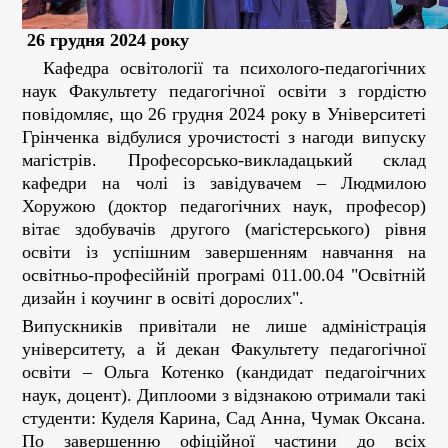
26 грудня 2024 року
Кафедра освітології та психолого-педагогічних
наук Факультету педагогічної освіти з гордістю
повідомляє, що 26 грудня 2024 року в Університеті
Грінченка відбулися урочистості з нагоди випуску
магістрів. Професорсько-викладацький склад
кафедри на чолі із завідувачем – Людмилою
Хоружою (доктор педагогічних наук, професор)
вітає здобувачів другого (магістерського) рівня
освіти із успішним завершенням навчання на
освітньо-професійній програмі 011.00.04 "Освітній
дизайн і коучинг в освіті дорослих".
Випускників привітали не лише адміністрація
університету, а й декан Факультету педагогічної
освіти – Ольга Котенко (кандидат педагоігчних
наук, доцент). Диплооми з відзнакою отримали такі
студенти: Куделя Карина, Сад Анна, Чумак Оксана.
По завершенню офіційної частини до всіх